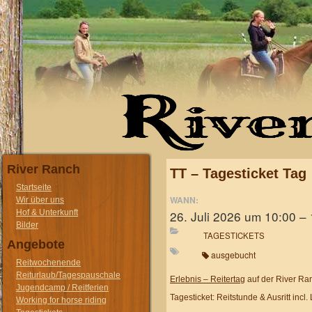
River Ranch
TT – Tagesticket Tag
Startseite
WANN:
Wir über uns
26. Juli 2026 um 10:00 –
Hof & Unterkunft
Bilder
TAGESTICKETS
Angebote
ausgebucht
Reitwochenende
Reiturlaub/Tagespauschale
Erlebnis – Reitertag
auf der River Ra
Jugendcamp / Reitferien
Tagesticket: Reitstunde & Ausritt inc
Working for horse riding