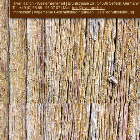
River Ranch - Westernreiterhof | Brühlstrasse 19 | 54636 Seffern, Germany
Tel: +49 (0) 65 69 - 96 07 07 | Mail:
info@riverranch.de
Impressum
|
Allgemeine Geschäftsbedingungen
|
Datenschutzerklärung