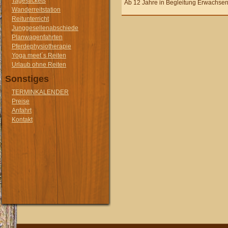
Tagestickets
Ab 12 Jahre in Begleitung Erwachsen
Wanderreitstation
Reitunterricht
Junggesellenabschiede
Planwagenfahrten
Pferdephysiotherapie
Yoga meet´s Reiten
Urlaub ohne Reiten
Sonstiges
TERMINKALENDER
Preise
Anfahrt
Kontakt