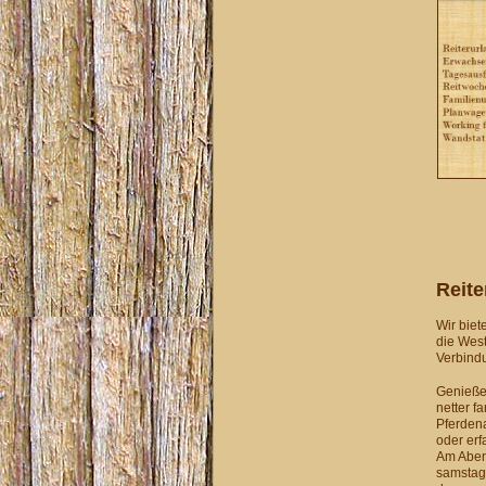
Reite
Wir biet
die West
Verbindu
Genieße
netter f
Pferdena
oder erf
Am Aben
samstags