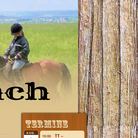
AUG.
TT –
10:00