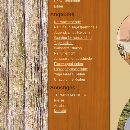
Hof & Unterkunft
Bilder
Angebote
Reitwochenende
Reiturlaub/Tagespauschale
Jugendcamp / Reitferien
Working for horse riding
Tagestickets
Wanderreitstation
Reitunterricht
Junggesellenabschiede
Planwagenfahrten
Pferdephysiotherapie
Yoga meet´s Reiten
Urlaub ohne Reiten
Sonstiges
TERMINKALENDER
Preise
Anfahrt
Kontakt