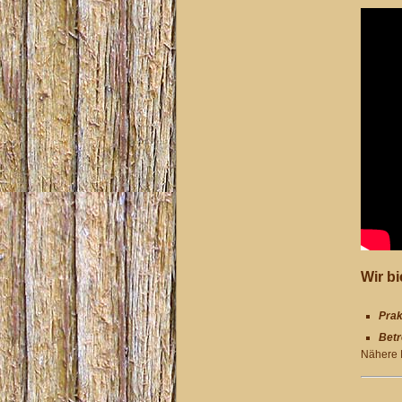
Wir bi
Prak
Betr
Nähere I