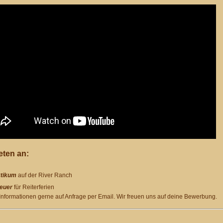
eten an:
tikum
auf der River Ranch
euer
für Reiterferien
nformationen gerne auf Anfrage per Email. Wir freuen uns auf deine Bewerbung.