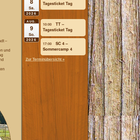
8
Tagesticket Tag
Sa.
2026
AUG.
TT –
10:00
9
Tagesticket Tag
So.
2026
dt –
SC 4 –
17:00
Sommercamp 4
en und
ag
Zur Terminübersicht »
und
ten