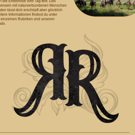
die Erlebnisse vom Tag teilt. Das
nsein mit naturverbundenen Menschen
den lässt dich erschöpft aber glücklich
itere Informationen findest du unter
 einzelnen Rubriken und unseren
ds.
______________________________________________________________