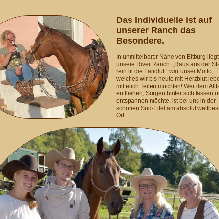
Das Individuelle ist auf
unserer Ranch das
Besondere.
In unmittelbarer Nähe von Bitburg liegt
unsere River Ranch. „Raus aus der Sta
rein in die Landluft“ war unser Motto,
welches wir bis heute mit Herzblut leb
mit euch Teilen möchten! Wer dem Allt
entfliehen, Sorgen hinter sich lassen 
entspannen möchte, ist bei uns in der
schönen Süd-Eifel am absolut weltbes
Ort.