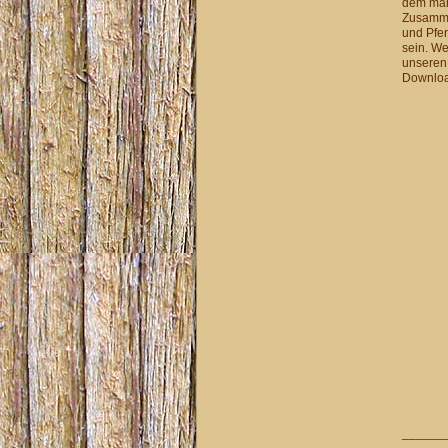
dem man 
Zusamme
und Pfer
sein. We
unseren
Downloa
______