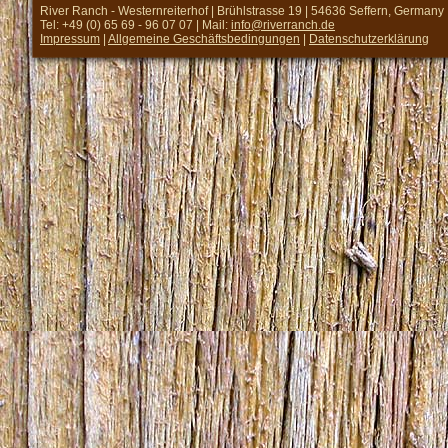
River Ranch - Westernreiterhof | Brühlstrasse 19 | 54636 Seffern, Germany
Tel: +49 (0) 65 69 - 96 07 07 | Mail:
info@riverranch.de
Impressum
|
Allgemeine Geschäftsbedingungen
|
Datenschutzerklärung