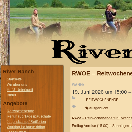
River Ranch
RWOE – Reitwochene
Startseite
WANN:
Wir über uns
19. Juni 2026 um 15:00 –
Hof & Unterkunft
Bilder
REITWOCHENENDE
Angebote
ausgebucht
Reitwochenende
Reiturlaub/Tagespauschale
Rwoe
– Reitwochenende für Erwach
Jugendcamp / Reitferien
Freitag Anreise (15:00) – Sonntagmit
Working for horse riding