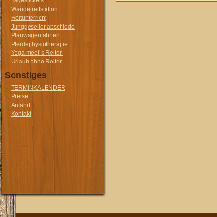
Tagestickets
Wanderreitstation
Reitunterricht
Junggesellenabschiede
Planwagenfahrten
Pferdephysiotherapie
Yoga meet´s Reiten
Urlaub ohne Reiten
Sonstiges
TERMINKALENDER
Preise
Anfahrt
Kontakt