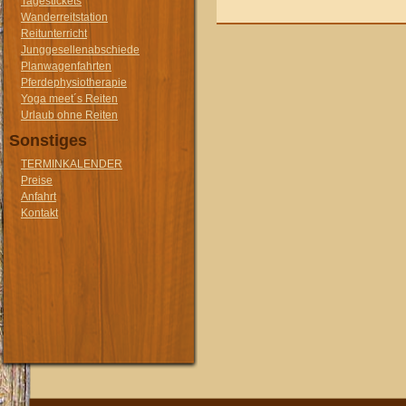
Tagestickets
Wanderreitstation
Reitunterricht
Junggesellenabschiede
Planwagenfahrten
Pferdephysiotherapie
Yoga meet´s Reiten
Urlaub ohne Reiten
Sonstiges
TERMINKALENDER
Preise
Anfahrt
Kontakt