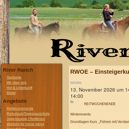
River Ranch
RWOE – Einsteigerku
Startseite
WANN:
Wir über uns
13. November 2026 um 1
Hof & Unterkunft
Bilder
14:00
Angebote
REITWOCHENENDE
Reitwochenende
Reiturlaub/Tagespauschale
Winterevents
Jugendcamp / Reitferien
Grundlagen Kurs „Führen mit Versta
Working for horse riding