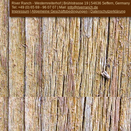
River Ranch - Westernreiterhof | Brühlstrasse 19 | 54636 Seffern, Germany
Tel: +49 (0) 65 69 - 96 07 07 | Mail:
info@riverranch.de
Impressum
|
Allgemeine Geschäftsbedingungen
|
Datenschutzerklärung