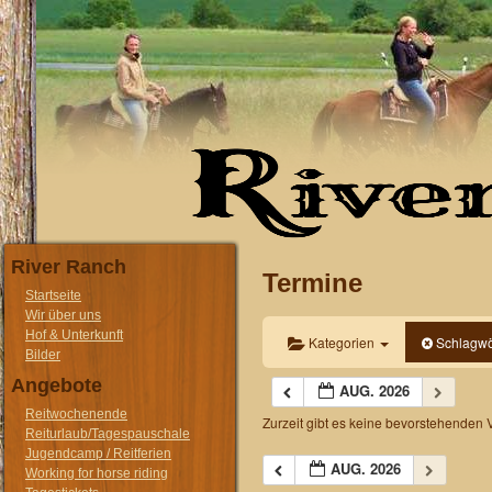
River Ranch
Termine
Startseite
Wir über uns
Hof & Unterkunft
Kategorien
Schlagwö
Bilder
Angebote
AUG. 2026
Reitwochenende
Zurzeit gibt es keine bevorstehenden 
Reiturlaub/Tagespauschale
Jugendcamp / Reitferien
AUG. 2026
Working for horse riding