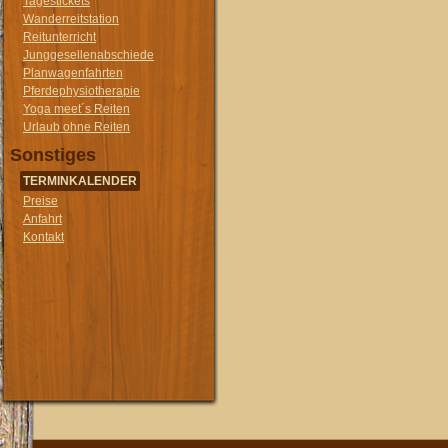
Tagestickets
Wanderreitstation
Reitunterricht
Junggesellenabschiede
Planwagenfahrten
Pferdephysiotherapie
Yoga meet´s Reiten
Urlaub ohne Reiten
Sonstiges
TERMINKALENDER
Preise
Anfahrt
Kontakt