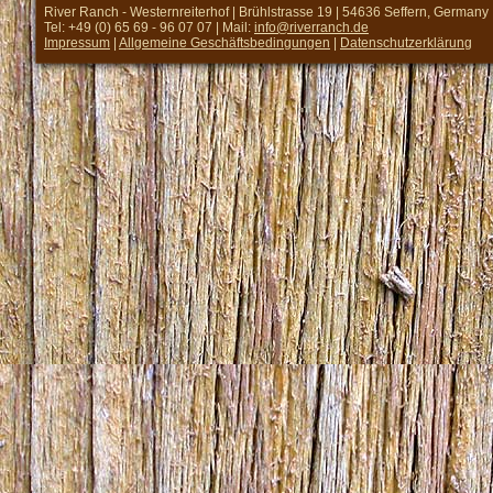
River Ranch - Westernreiterhof | Brühlstrasse 19 | 54636 Seffern, Germany
Tel: +49 (0) 65 69 - 96 07 07 | Mail:
info@riverranch.de
Impressum
|
Allgemeine Geschäftsbedingungen
|
Datenschutzerklärung