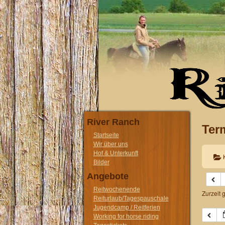
River Ranch
Ter
Startseite
Wir über uns
Hof & Unterkunft
Bilder
Angebote
Reitwochenende
Zurzeit 
Reiturlaub/Tagespauschale
Jugendcamp / Reitferien
Working for horse riding