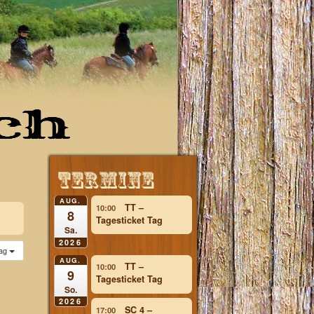
lg
AUG.
TT –
10:00
8
Tagesticket Tag
Sa.
2026
ag
AUG.
TT –
10:00
9
Tagesticket Tag
So.
2026
SC 4 –
17:00