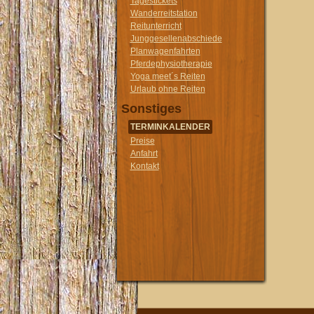
Tagestickets
Wanderreitstation
Reitunterricht
Junggesellenabschiede
Planwagenfahrten
Pferdephysiotherapie
Yoga meet´s Reiten
Urlaub ohne Reiten
Sonstiges
TERMINKALENDER
Preise
Anfahrt
Kontakt