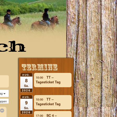
lg
AUG.
TT –
10:00
8
Tagesticket Tag
Sa.
2026
ag
AUG.
TT –
10:00
lappen
9
Tagesticket Tag
So.
2026
SC 4 –
17:00