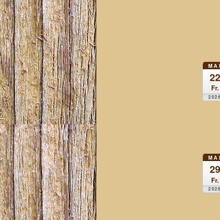
MA
2
Fr.
202
MA
2
Fr.
202