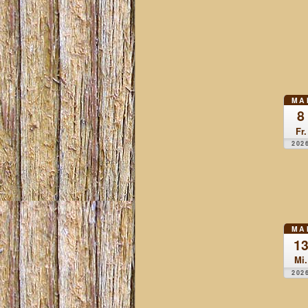
MA
8
Fr.
202
MA
1
Mi.
202