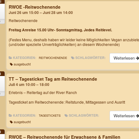
I
RWOE -Reitwochenende
6
Juni 26 um 15:00 – Juni 28 um 14:00
Reitwochenende
6
Freitag Anreise 15.00 Uhr- Sonntagmittag. Jedes Reitlevel.
(Festes Menu, deshalb haben wir leider keine Möglichkeiten Vegan anzubiet
(und/oder spezielle Unverträglichkeiten) an diesem Wochenende)
Weiterlesen
KATEGORIEN:
SCHLAGWÖRTER:
REITWOCHENENDE
ausgebucht
I
TT – Tagesticket Tag am Reitwochenende
Juli 4 um 10:00 – 18:00
Erlebnis – Reitertag auf der River Ranch
6
Tagesticket am Reitwochenende: Reitstunde, Mittagessen und Ausritt
Weiterlesen
KATEGORIEN:
SCHLAGWÖRTER:
TAGESTICKETS
ausgebucht
I
RWOE – Reitwochenende für Erwachsene & Familien
0