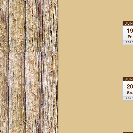
JUN
1
Fr.
202
JUN
2
Sa.
202