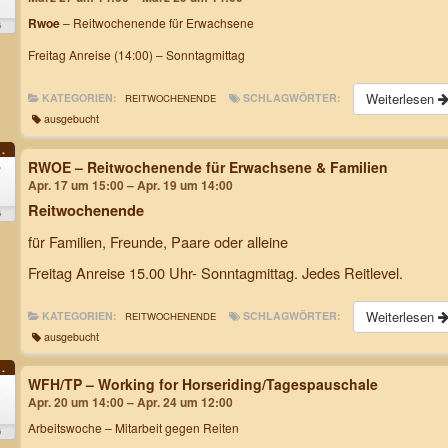
Rwoe
– Reitwochenende für Erwachsene
6
Freitag Anreise (14:00) – Sonntagmittag
Weiterlesen
KATEGORIEN:
SCHLAGWÖRTER:
REITWOCHENENDE
ausgebucht
.
RWOE – Reitwochenende für Erwachsene & Familien
7
Apr. 17 um 15:00 – Apr. 19 um 14:00
Reitwochenende
6
für Familien, Freunde, Paare oder alleine
Freitag Anreise 15.00 Uhr- Sonntagmittag. Jedes Reitlevel.
Weiterlesen
KATEGORIEN:
SCHLAGWÖRTER:
REITWOCHENENDE
ausgebucht
.
WFH/TP – Working for Horseriding/Tagespauschale
0
Apr. 20 um 14:00 – Apr. 24 um 12:00
.
Arbeitswoche
– Mitarbeit gegen Reiten
6