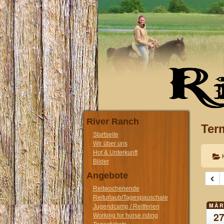
River Ranch
Ter
Startseite
Wir über uns
Hof & Unterkunft
Bilder
Angebote
Reitwochenende
Reiturlaub/Tagespauschale
MÄR
Jugendcamp / Reitferien
2
Working for horse riding