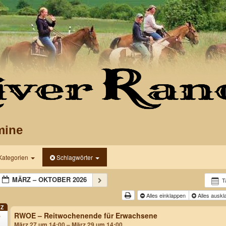
mine
Kategorien
Schlagwörter
MÄRZ – OKTOBER 2026
T
Alles einklappen
Alles ausk
Z
RWOE – Reitwochenende für Erwachsene
7
März 27 um 14:00 – März 29 um 14:00