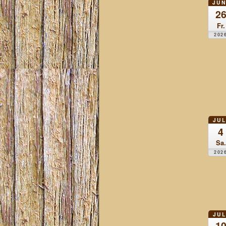
JUN
2
Fr.
202
JUL
4
Sa.
202
JUL
1