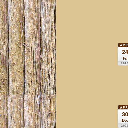
APR
2
Fr.
202
APR
3
Do.
202