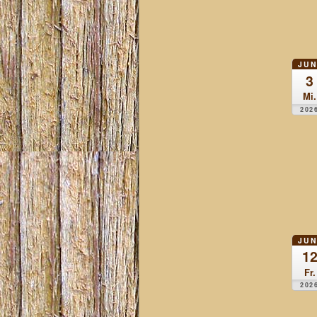
JUN
3
Mi.
202
JUN
1
Fr.
202