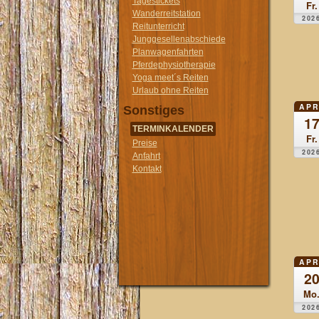
Tagestickets
Fr.
Wanderreitstation
202
Reitunterricht
Junggesellenabschiede
Planwagenfahrten
Pferdephysiotherapie
Yoga meet´s Reiten
Urlaub ohne Reiten
APR
Sonstiges
1
TERMINKALENDER
Fr.
Preise
202
Anfahrt
Kontakt
APR
2
Mo
202