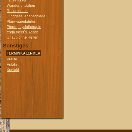
Tagestickets
Wanderreitstation
Reitunterricht
Junggesellenabschiede
Planwagenfahrten
Pferdephysiotherapie
Yoga meet´s Reiten
Urlaub ohne Reiten
Sonstiges
TERMINKALENDER
Preise
Anfahrt
Kontakt