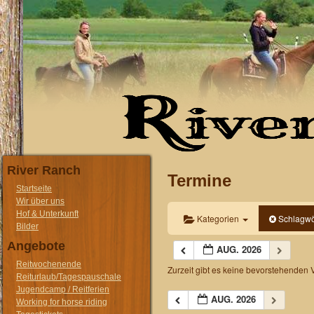
River Ranch
Termine
Startseite
Wir über uns
Hof & Unterkunft
Kategorien
Schlagwö
Bilder
Angebote
AUG. 2026
Reitwochenende
Zurzeit gibt es keine bevorstehenden 
Reiturlaub/Tagespauschale
Jugendcamp / Reitferien
AUG. 2026
Working for horse riding