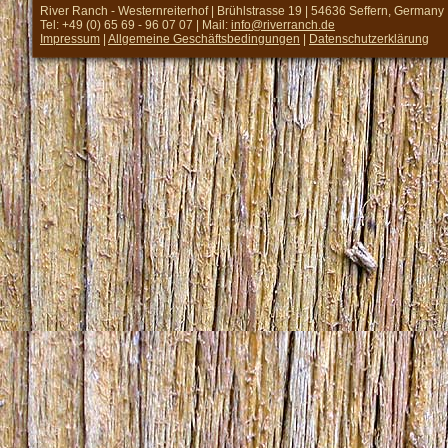
River Ranch - Westernreiterhof | Brühlstrasse 19 | 54636 Seffern, Germany
Tel: +49 (0) 65 69 - 96 07 07 | Mail:
info@riverranch.de
Impressum
|
Allgemeine Geschäftsbedingungen
|
Datenschutzerklärung