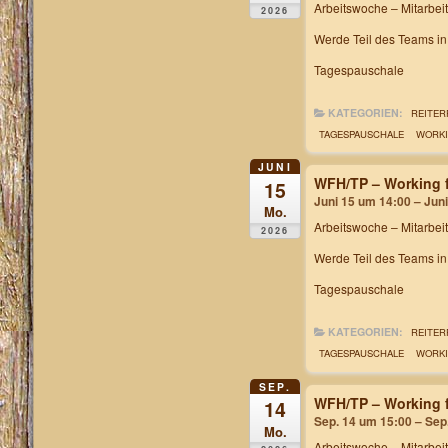
Arbeitswoche
– Mitarbei
2026
Werde Teil des Teams i
Tagespauschale
KATEGORIEN:
REITER
TAGESPAUSCHALE
WORKI
JUNI
WFH/TP – Working f
15
Juni 15 um 14:00 – Jun
Mo.
Arbeitswoche
– Mitarbei
2026
Werde Teil des Teams i
Tagespauschale
KATEGORIEN:
REITER
TAGESPAUSCHALE
WORKI
SEP.
WFH/TP – Working f
14
Sep. 14 um 15:00 – Sep
Mo.
Arbeitswoche
– Mitarbei