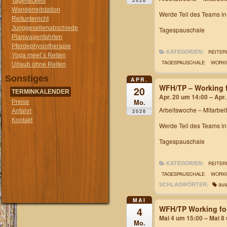
2026
Tagestickets
Wanderreitstation
Werde Teil des Teams i
Reitunterricht
Junggesellenabschiede
Tagespauschale
Planwagenfahrten
Pferdephysiotherapie
KATEGORIEN:
REITER
Yoga meet´s Reiten
TAGESPAUSCHALE
WORKI
Urlaub ohne Reiten
Sonstiges
APR.
WFH/TP – Working f
20
TERMINKALENDER
Apr. 20 um 14:00 – Apr
Mo.
Preise
Arbeitswoche
– Mitarbei
Anfahrt
2026
Kontakt
Werde Teil des Teams i
Tagespauschale
KATEGORIEN:
REITER
TAGESPAUSCHALE
WORKI
SCHLAGWÖRTER:
aus
MAI
WFH/TP Working fo
4
Mai 4 um 15:00 – Mai 8
Mo.