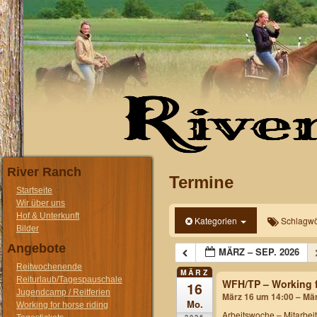
River Ranch
Termine
Startseite
Wir über uns
Hof & Unterkunft
Kategorien
Schlagwö
Bilder
Angebote
MÄRZ – SEP. 2026
Reitwochenende
MÄRZ
Reiturlaub/Tagespauschale
WFH/TP – Working f
16
Jugendcamp / Reitferien
März 16 um 14:00 – Mä
Mo.
Working for horse riding
Arbeitswoche
– Mitarbei