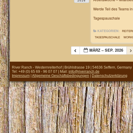
2026
Werde Teil des Teams i
Tagespauschale
KATEGORIEN:
REITER
TAGESPAUSCHALE
WORKI
MÄRZ – SEP. 2026
River Ranch - Westernreiterhof | Brühlstrasse 19 | 54636 Seffern, Germany
Tel: +49 (0) 65 69 - 96 07 07 | Mail:
info@riverranch.de
Impressum
|
Allgemeine Geschäftsbedingungen
|
Datenschutzerklärung