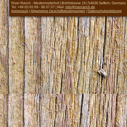
River Ranch - Westernreiterhof | Brühlstrasse 19 | 54636 Seffern, Germany
Tel: +49 (0) 65 69 - 96 07 07 | Mail:
info@riverranch.de
Impressum
|
Allgemeine Geschäftsbedingungen
|
Datenschutzerklärung