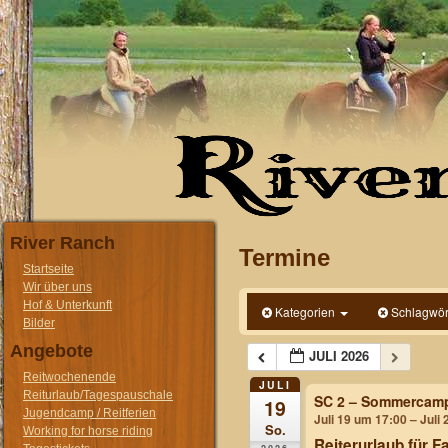
River Ranch
Termine
Startseite
Wir über uns
Hof & Unterkunft
Kategorien
Schlagwör
Bilder
Angebote
JULI 2026
Reitwochenende
JULI
Reiturlaub/Tagespauschale
SC 2 – Sommercam
19
Jugendcamp / Reitferien
Juli 19 um 17:00 – Juli
So.
Working for horse riding
Reiterurlaub für F