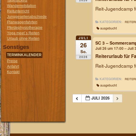
2026
Tagestickets
Wanderreitstation
Reit-Jugendcamp fü
Reitunterricht
Junggesellenabschiede
KATEGORIEN:
REITER
Planwagenfahrten
Pferdephysiotherapie
ausgebucht
Yoga meet´s Reiten
JULI
Urlaub ohne Reiten
SC 3 – Sommercam
26
Sonstiges
Juli 26 um 17:00 – Juli
So.
TERMINKALENDER
Reiterurlaub für F
2026
Preise
Reit-Jugendcamp fü
Anfahrt
Kontakt
KATEGORIEN:
REITER
ausgebucht
JULI 2026