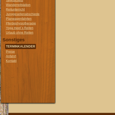
Tagestickets
Wanderreitstation
Reitunterricht
Junggesellenabschiede
Planwagenfahrten
Pferdephysiotherapie
Yoga meet´s Reiten
Urlaub ohne Reiten
Sonstiges
TERMINKALENDER
Preise
Anfahrt
Kontakt