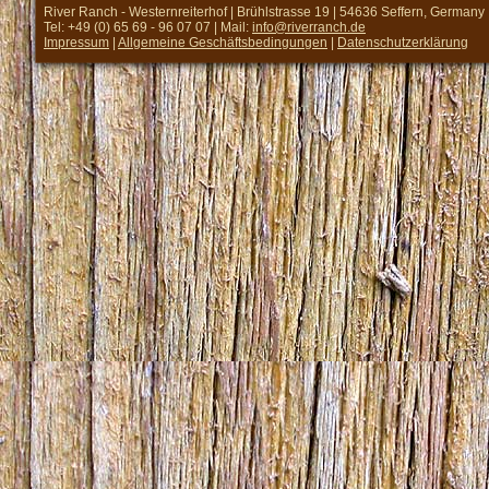
River Ranch - Westernreiterhof | Brühlstrasse 19 | 54636 Seffern, Germany
Tel: +49 (0) 65 69 - 96 07 07 | Mail:
info@riverranch.de
Impressum
|
Allgemeine Geschäftsbedingungen
|
Datenschutzerklärung