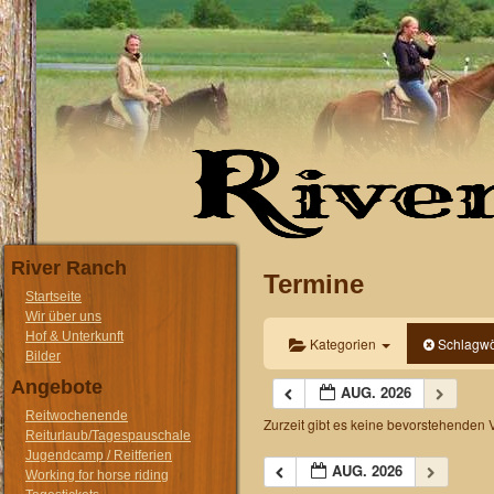
River Ranch
Termine
Startseite
Wir über uns
Hof & Unterkunft
Kategorien
Schlagwö
Bilder
Angebote
AUG. 2026
Reitwochenende
Zurzeit gibt es keine bevorstehenden 
Reiturlaub/Tagespauschale
Jugendcamp / Reitferien
AUG. 2026
Working for horse riding