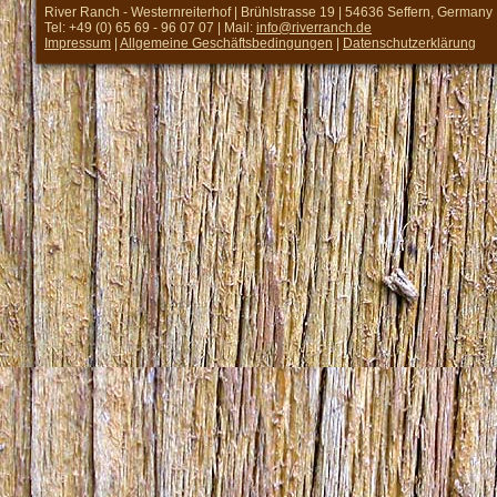
River Ranch - Westernreiterhof | Brühlstrasse 19 | 54636 Seffern, Germany
Tel: +49 (0) 65 69 - 96 07 07 | Mail:
info@riverranch.de
Impressum
|
Allgemeine Geschäftsbedingungen
|
Datenschutzerklärung