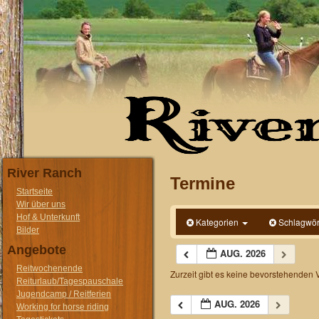
River Ranch
Termine
Startseite
Wir über uns
Hof & Unterkunft
Kategorien
Schlagwör
Bilder
Angebote
AUG. 2026
Reitwochenende
Zurzeit gibt es keine bevorstehenden 
Reiturlaub/Tagespauschale
Jugendcamp / Reitferien
AUG. 2026
Working for horse riding