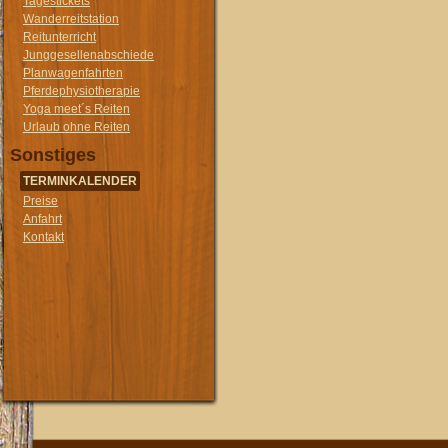
Tagestickets
Wanderreitstation
Reitunterricht
Junggesellenabschiede
Planwagenfahrten
Pferdephysiotherapie
Yoga meet´s Reiten
Urlaub ohne Reiten
Sonstiges
TERMINKALENDER
Preise
Anfahrt
Kontakt