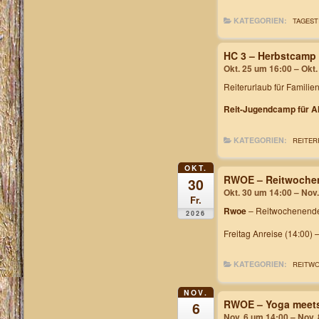
KATEGORIEN:
TAGEST
HC 3 – Herbstcamp
Okt. 25 um 16:00 – Okt
Reiterurlaub für Familie
Reit-Jugendcamp für Al
KATEGORIEN:
REITER
OKT.
RWOE – Reitwochen
30
Okt. 30 um 14:00 – Nov
Fr.
Rwoe
– Reitwochenende
2026
Freitag Anreise (14:00) 
KATEGORIEN:
REITW
NOV.
RWOE – Yoga meets
6
Nov. 6 um 14:00 – Nov.