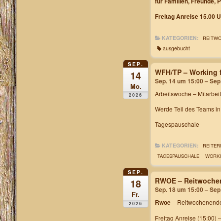
für Familien, Freunde, 
Freitag Anreise 15.00 U
KATEGORIEN:
REITW
ausgebucht
SEP.
WFH/TP – Working f
14
Sep. 14 um 15:00 – Sep
Mo.
Arbeitswoche
– Mitarbei
2026
Werde Teil des Teams i
Tagespauschale
KATEGORIEN:
REITER
TAGESPAUSCHALE
WORKI
SEP.
RWOE – Reitwochen
18
Sep. 18 um 15:00 – Sep
Fr.
Rwoe
– Reitwochenende
2026
Freitag Anreise (15:00) 