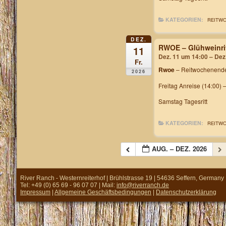
KATEGORIEN:
REITW
DEZ.
RWOE – Glühweinri
11
Dez. 11 um 14:00 – Dez
Fr.
Rwoe
– Reitwochenende
2026
Freitag Anreise (14:00) 
Samstag Tagesritt
KATEGORIEN:
REITW
AUG. – DEZ. 2026
River Ranch - Westernreiterhof | Brühlstrasse 19 | 54636 Seffern, Germany
Tel: +49 (0) 65 69 - 96 07 07 | Mail:
info@riverranch.de
Impressum
|
Allgemeine Geschäftsbedingungen
|
Datenschutzerklärung