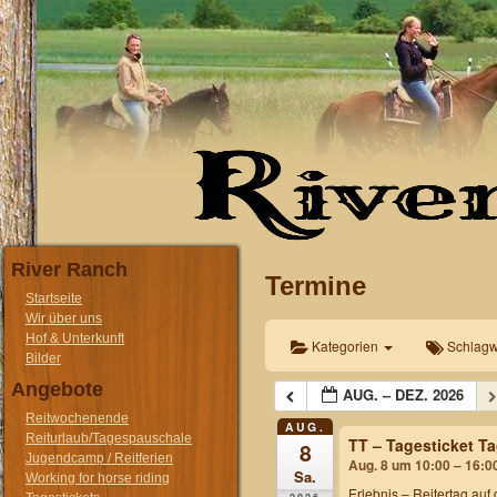
River Ranch
Termine
Startseite
Wir über uns
Hof & Unterkunft
Kategorien
Schlagw
Bilder
Angebote
AUG. – DEZ. 2026
Reitwochenende
AUG.
Reiturlaub/Tagespauschale
TT – Tagesticket T
8
Jugendcamp / Reitferien
Aug. 8 um 10:00 – 16:0
Sa.
Working for horse riding
Erlebnis – Reitertag
auf 