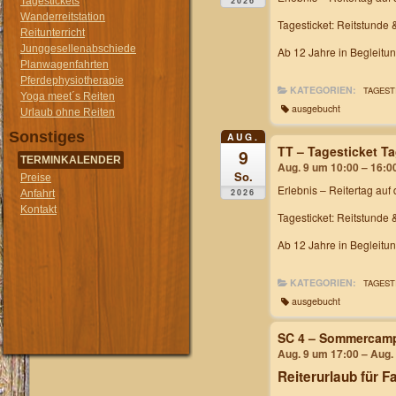
2026
Tagestickets
Wanderreitstation
Tagesticket: Reitstunde 
Reitunterricht
Junggesellenabschiede
Ab 12 Jahre in Begleitu
Planwagenfahrten
Pferdephysiotherapie
KATEGORIEN:
TAGEST
Yoga meet´s Reiten
ausgebucht
Urlaub ohne Reiten
Sonstiges
AUG.
TT – Tagesticket T
9
TERMINKALENDER
Aug. 9 um 10:00 – 16:0
So.
Preise
Erlebnis – Reitertag
auf 
2026
Anfahrt
Kontakt
Tagesticket: Reitstunde 
Ab 12 Jahre in Begleitu
KATEGORIEN:
TAGEST
ausgebucht
SC 4 – Sommercam
Aug. 9 um 17:00 – Aug.
Reiterurlaub für F