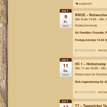
ausgebucht
OKT.
RWOE – Reitwochen
9
Okt. 9 um 14:00 – Okt. 
Fr.
Reitwochenende
2026
für Familien, Freunde, 
Freitag Anreise 14.00 U
KATEGORIEN:
REITW
OKT.
HC 1 – Herbstcamp
11
Okt. 11 um 16:00 – Okt
So.
Reiterurlaub für Familie
2026
Reit-Jugendcamp für Al
KATEGORIEN:
REITER
OKT.
TT – Tagesticket T