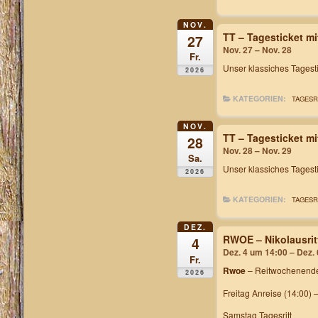
NOV.
TT – Tagesticket m
27
Nov. 27 – Nov. 28
Fr.
Unser klassiches
Tagest
2026
KATEGORIEN:
TAGESR
NOV.
TT – Tagesticket m
28
Nov. 28 – Nov. 29
Sa.
Unser klassiches
Tagest
2026
KATEGORIEN:
TAGESR
DEZ.
RWOE – Nikolausrit
4
Dez. 4 um 14:00 – Dez.
Fr.
Rwoe
– Reitwochenende
2026
Freitag Anreise (14:00) 
Samstag Tagesritt