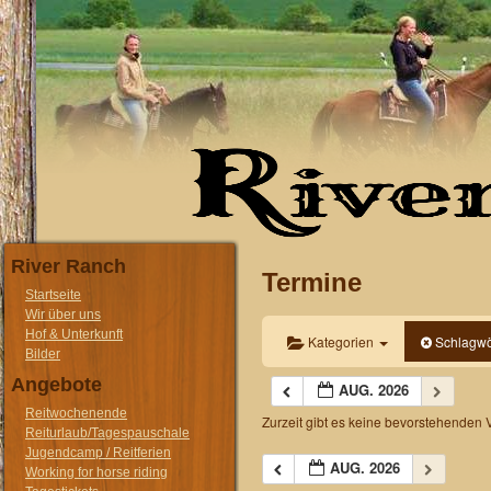
River Ranch
Termine
Startseite
Wir über uns
Hof & Unterkunft
Kategorien
Schlagwö
Bilder
Angebote
AUG. 2026
Reitwochenende
Zurzeit gibt es keine bevorstehenden 
Reiturlaub/Tagespauschale
Jugendcamp / Reitferien
AUG. 2026
Working for horse riding