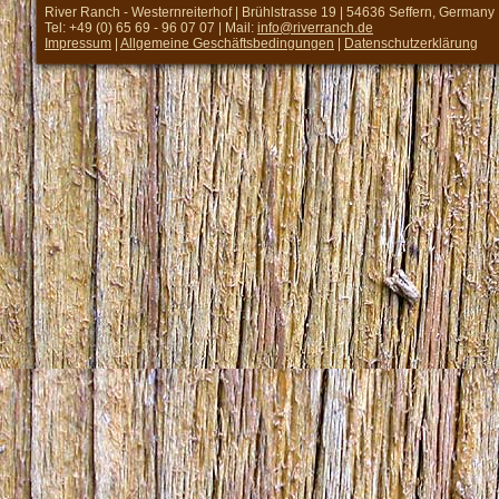
River Ranch - Westernreiterhof | Brühlstrasse 19 | 54636 Seffern, Germany
Tel: +49 (0) 65 69 - 96 07 07 | Mail:
info@riverranch.de
Impressum
|
Allgemeine Geschäftsbedingungen
|
Datenschutzerklärung