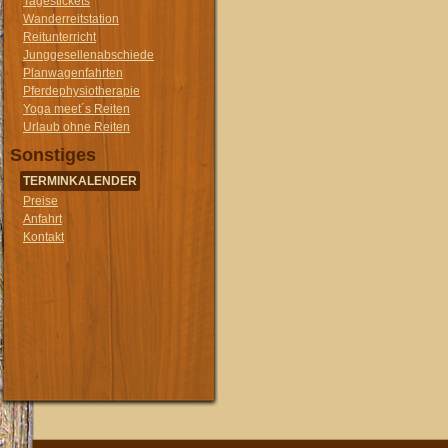
Tagestickets
Wanderreitstation
Reitunterricht
Junggesellenabschiede
Planwagenfahrten
Pferdephysiotherapie
Yoga meet´s Reiten
Urlaub ohne Reiten
Sonstiges
TERMINKALENDER
Preise
Anfahrt
Kontakt