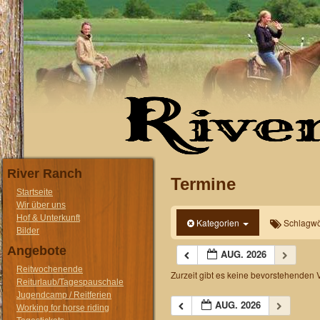
River Ranch
Termine
Startseite
Wir über uns
Hof & Unterkunft
Kategorien
Schlagwö
Bilder
Angebote
AUG. 2026
Reitwochenende
Zurzeit gibt es keine bevorstehenden 
Reiturlaub/Tagespauschale
Jugendcamp / Reitferien
AUG. 2026
Working for horse riding