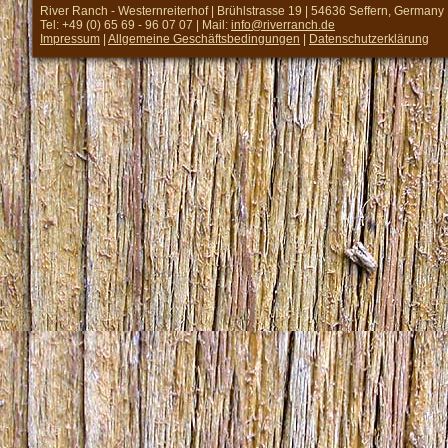
River Ranch - Westernreiterhof | Brühlstrasse 19 | 54636 Seffern, Germany
Tel: +49 (0) 65 69 - 96 07 07 | Mail:
info@riverranch.de
Impressum
|
Allgemeine Geschäftsbedingungen
|
Datenschutzerklärung