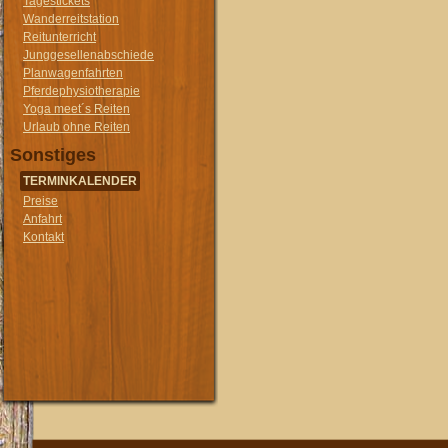
Tagestickets
Wanderreitstation
Reitunterricht
Junggesellenabschiede
Planwagenfahrten
Pferdephysiotherapie
Yoga meet´s Reiten
Urlaub ohne Reiten
Sonstiges
TERMINKALENDER
Preise
Anfahrt
Kontakt