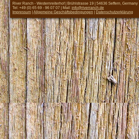
River Ranch - Westernreiterhof | Brühlstrasse 19 | 54636 Seffern, Germany
Tel: +49 (0) 65 69 - 96 07 07 | Mail:
info@riverranch.de
Impressum
|
Allgemeine Geschäftsbedingungen
|
Datenschutzerklärung