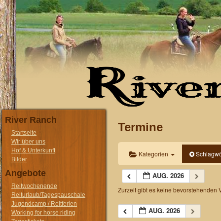
River Ranch
Termine
Startseite
Wir über uns
Hof & Unterkunft
Kategorien
Schlagwö
Bilder
Angebote
AUG. 2026
Reitwochenende
Zurzeit gibt es keine bevorstehenden 
Reiturlaub/Tagespauschale
Jugendcamp / Reitferien
AUG. 2026
Working for horse riding