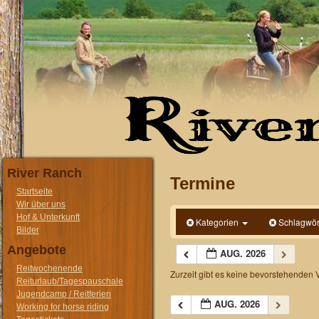
River Ranch
Termine
Startseite
Wir über uns
Hof & Unterkunft
Kategorien
Schlagwör
Bilder
Angebote
AUG. 2026
Reitwochenende
Zurzeit gibt es keine bevorstehenden 
Reiturlaub/Tagespauschale
Jugendcamp / Reitferien
AUG. 2026
Working for horse riding