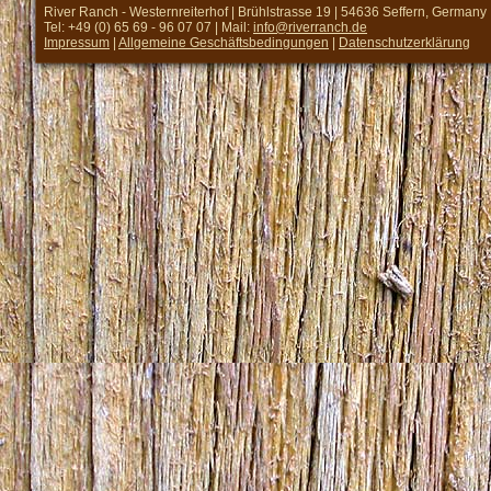
River Ranch - Westernreiterhof | Brühlstrasse 19 | 54636 Seffern, Germany
Tel: +49 (0) 65 69 - 96 07 07 | Mail:
info@riverranch.de
Impressum
|
Allgemeine Geschäftsbedingungen
|
Datenschutzerklärung