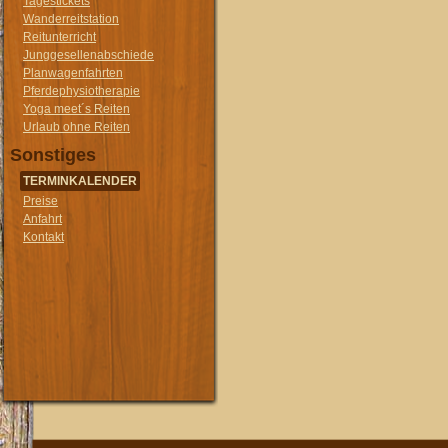
Tagestickets
Wanderreitstation
Reitunterricht
Junggesellenabschiede
Planwagenfahrten
Pferdephysiotherapie
Yoga meet´s Reiten
Urlaub ohne Reiten
Sonstiges
TERMINKALENDER
Preise
Anfahrt
Kontakt