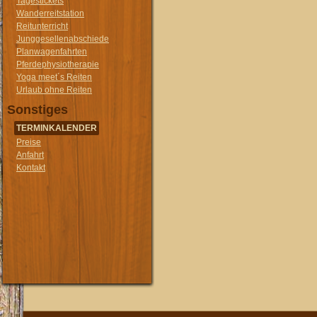
Tagestickets
Wanderreitstation
Reitunterricht
Junggesellenabschiede
Planwagenfahrten
Pferdephysiotherapie
Yoga meet´s Reiten
Urlaub ohne Reiten
Sonstiges
TERMINKALENDER
Preise
Anfahrt
Kontakt