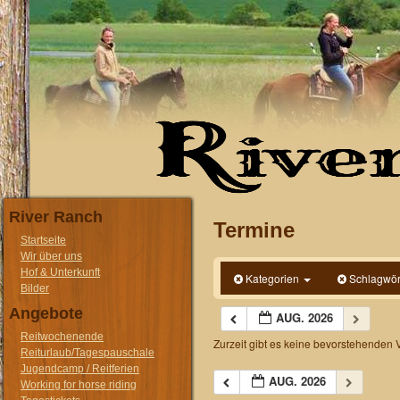
River Ranch
Termine
Startseite
Wir über uns
Hof & Unterkunft
Kategorien
Schlagwör
Bilder
Angebote
AUG. 2026
Reitwochenende
Zurzeit gibt es keine bevorstehenden 
Reiturlaub/Tagespauschale
Jugendcamp / Reitferien
AUG. 2026
Working for horse riding