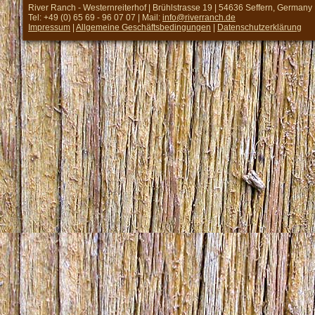
River Ranch - Westernreiterhof | Brühlstrasse 19 | 54636 Seffern, Germany
Tel: +49 (0) 65 69 - 96 07 07 | Mail:
info@riverranch.de
Impressum
|
Allgemeine Geschäftsbedingungen
|
Datenschutzerklärung