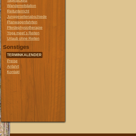
Tagestickets
Wanderreitstation
Reitunterricht
Junggesellenabschiede
Planwagenfahrten
Pferdephysiotherapie
Yoga meet´s Reiten
Urlaub ohne Reiten
Sonstiges
TERMINKALENDER
Preise
Anfahrt
Kontakt