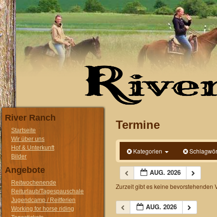
River Ranch
Termine
Startseite
Wir über uns
Hof & Unterkunft
Kategorien
Schlagwör
Bilder
Angebote
AUG. 2026
Reitwochenende
Zurzeit gibt es keine bevorstehenden 
Reiturlaub/Tagespauschale
Jugendcamp / Reitferien
AUG. 2026
Working for horse riding