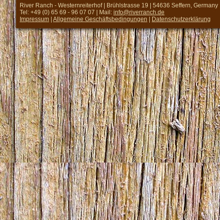
River Ranch - Westernreiterhof | Brühlstrasse 19 | 54636 Seffern, Germany
Tel: +49 (0) 65 69 - 96 07 07 | Mail:
info@riverranch.de
Impressum
|
Allgemeine Geschäftsbedingungen
|
Datenschutzerklärung