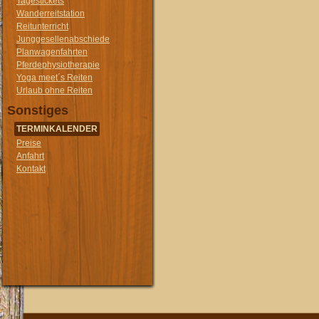
Tagestickets
Wanderreitstation
Reitunterricht
Junggesellenabschiede
Planwagenfahrten
Pferdephysiotherapie
Yoga meet´s Reiten
Urlaub ohne Reiten
Sonstiges
TERMINKALENDER
Preise
Anfahrt
Kontakt