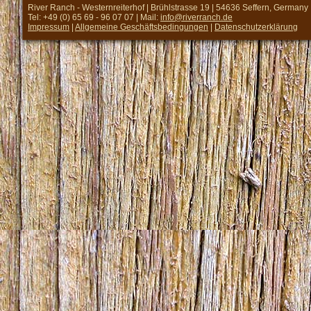
River Ranch - Westernreiterhof | Brühlstrasse 19 | 54636 Seffern, Germany
Tel: +49 (0) 65 69 - 96 07 07 | Mail:
info@riverranch.de
Impressum
|
Allgemeine Geschäftsbedingungen
|
Datenschutzerklärung