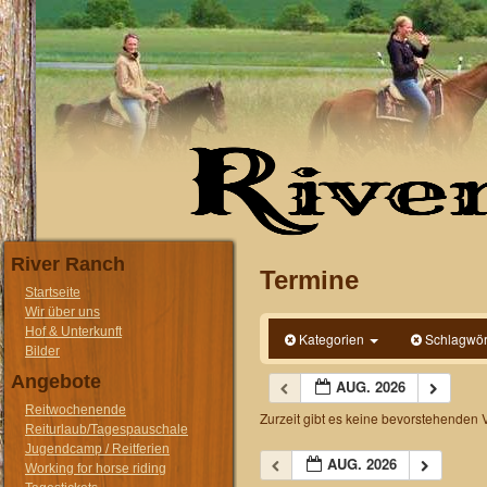
River Ranch
Termine
Startseite
Wir über uns
Hof & Unterkunft
Kategorien
Schlagwör
Bilder
Angebote
AUG. 2026
Reitwochenende
Zurzeit gibt es keine bevorstehenden 
Reiturlaub/Tagespauschale
Jugendcamp / Reitferien
AUG. 2026
Working for horse riding