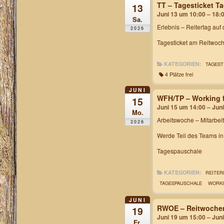
TT – Tagesticket 
13
Juni 13 um 10:00 – 18:
Sa.
Erlebnis – Reitertag auf
2026
Tagesticket am Reitwoch
KATEGORIEN:
TAGEST
4 Plätze frei
JUNI
WFH/TP – Working f
15
Juni 15 um 14:00 – Jun
Mo.
Arbeitswoche
– Mitarbei
2026
Werde Teil des Teams i
Tagespauschale
KATEGORIEN:
REITER
TAGESPAUSCHALE
WORKI
JUNI
RWOE – Reitwochen
19
Juni 19 um 15:00 – Jun
Fr.