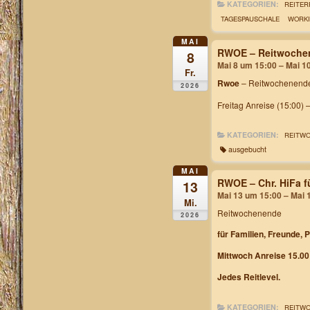
KATEGORIEN:
REITER
TAGESPAUSCHALE
WORKI
MAI
RWOE – Reitwochen
8
Mai 8 um 15:00 – Mai 1
Fr.
Rwoe
– Reitwochenende
2026
Freitag Anreise (15:00) 
KATEGORIEN:
REITW
ausgebucht
MAI
RWOE – Chr. HiFa f
13
Mai 13 um 15:00 – Mai 
Mi.
Reitwochenende
2026
für Familien, Freunde, 
Mittwoch Anreise 15.00
Jedes Reitlevel.
KATEGORIEN:
REITW