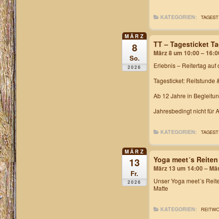
KATEGORIEN:
TAGEST
MÄRZ
TT – Tagesticket T
8
März 8 um 10:00 – 16:0
So.
Erlebnis – Reitertag
auf 
2026
Tagesticket: Reitstunde 
Ab 12 Jahre in Begleitu
Jahresbedingt nicht für
KATEGORIEN:
TAGEST
MÄRZ
Yoga meet´s Reiten
13
März 13 um 14:00 – Mä
Fr.
Unser
Yoga meet´s Rei
2026
Matte
KATEGORIEN:
REITW