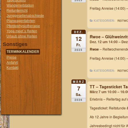
2025
Tagestickets
Wanderreitstation
Freitag Anreise (14:00) 
Reitunterricht
Junggesellenabschiede
KATEGORIEN:
REITW
Planwagenfahrten
Pferdephysiotherapie
Yoga meet´s Reiten
DEZ.
Rwoe – Glühweinrit
Urlaub ohne Reiten
12
Dez. 12 um 14:00 – Dez
Sonstiges
Fr.
Rwoe
– Reitwochenende
2025
TERMINKALENDER
Preise
Freitag Anreise (14:00) 
Anfahrt
Kontakt
KATEGORIEN:
REITW
MÄRZ
TT – Tagesticket T
7
März 7 um 10:00 – 16:0
Sa.
Erlebnis – Reitertag
auf 
2026
Tagesticket: Reitstunde 
Ab 12 Jahre in Begleitu
Jahresbedingt nicht für 