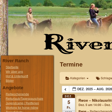
River Ranch
Termine
Startseite
Wir über uns
Hof & Unterkunft
Kategorien
Schlagw
Bilder
Angebote
DEZ. 2025 – AUG. 202
Reitwochenende
DEZ.
Reiturlaub/Tagespauschale
Rwoe – Nikolausritt
5
Jugendcamp / Reitferien
Dez. 5 um 14:00 – Dez.
Fr.
Working for horse riding
Rwoe
– Reitwochenende