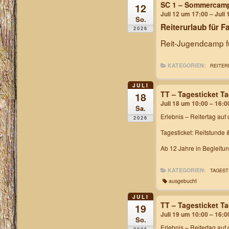
SC 1 – Sommercam
12
Juli 12 um 17:00 – Juli
So.
Reiterurlaub für F
2026
Reit-Jugendcamp fü
KATEGORIEN:
REITER
JULI
TT – Tagesticket T
18
Juli 18 um 10:00 – 16:0
Sa.
Erlebnis – Reitertag
auf 
2026
Tagesticket: Reitstunde 
Ab 12 Jahre in Begleitu
KATEGORIEN:
TAGEST
ausgebucht
JULI
TT – Tagesticket T
19
Juli 19 um 10:00 – 16:0
So.
Erlebnis – Reitertag
auf 