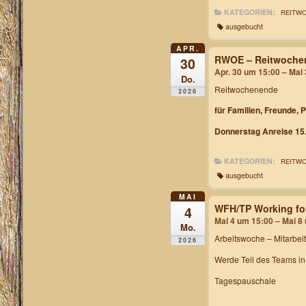
KATEGORIEN:
REITW
ausgebucht
APR.
RWOE – Reitwochen
30
Apr. 30 um 15:00 – Mai
Do.
Reitwochenende
2026
für Familien, Freunde, 
Donnerstag Anreise 15.
KATEGORIEN:
REITW
ausgebucht
MAI
WFH/TP Working fo
4
Mai 4 um 15:00 – Mai 8
Mo.
Arbeitswoche
– Mitarbei
2026
Werde Teil des Teams i
Tagespauschale