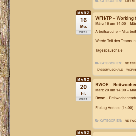
KATEGORIEN:
TAGEST
MÄRZ
WFH/TP – Working f
16
März 16 um 14:00 – Mä
Mo.
Arbeitswoche
– Mitarbei
2026
Werde Teil des Teams i
Tagespauschale
KATEGORIEN:
REITER
TAGESPAUSCHALE
WORKI
MÄRZ
RWOE – Reitwochen
20
März 20 um 14:00 – Mä
Fr.
Rwoe
– Reitwochenende
2026
Freitag Anreise (14:00) 
KATEGORIEN:
REITW
MÄRZ