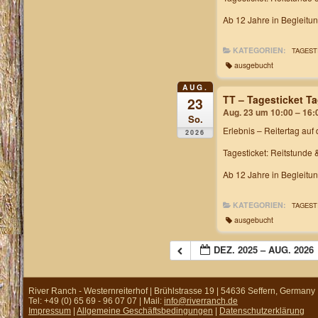
Ab 12 Jahre in Begleitu
KATEGORIEN:
TAGEST
ausgebucht
AUG.
TT – Tagesticket T
23
Aug. 23 um 10:00 – 16:
So.
Erlebnis – Reitertag
auf 
2026
Tagesticket: Reitstunde 
Ab 12 Jahre in Begleitu
KATEGORIEN:
TAGEST
ausgebucht
DEZ. 2025 – AUG. 2026
River Ranch - Westernreiterhof | Brühlstrasse 19 | 54636 Seffern, Germany
Tel: +49 (0) 65 69 - 96 07 07 | Mail:
info@riverranch.de
Impressum
|
Allgemeine Geschäftsbedingungen
|
Datenschutzerklärung