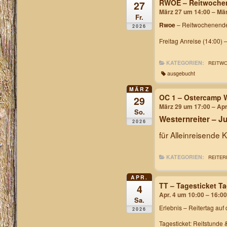
RWOE – Reitwochen
27
März 27 um 14:00 – Mä
Fr.
Rwoe
– Reitwochenende
2026
Freitag Anreise (14:00) 
KATEGORIEN:
REITW
ausgebucht
MÄRZ
OC 1 – Ostercamp 
29
März 29 um 17:00 – Apr
So.
Westernreiter – 
2026
für Alleinreisende 
KATEGORIEN:
REITER
APR.
TT – Tagesticket T
4
Apr. 4 um 10:00 – 16:00
Sa.
Erlebnis – Reitertag
auf 
2026
Tagesticket: Reitstunde 