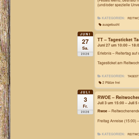
(und/oder spezielle Unv
KATEGORIEN:
REITW
ausgebucht
JUNI
TT – Tagesticket 
27
Juni 27 um 10:00 – 18:
Sa.
Erlebnis – Reitertag auf
2026
Tagesticket am Reitwoch
KATEGORIEN:
TAGEST
2 Plätze frei
JULI
RWOE – Reitwochen
3
Juli 3 um 15:00 – Juli 
Fr.
Rwoe
– Reitwochenende
2026
Freitag Anreise (15:00) 
KATEGORIEN:
REITW