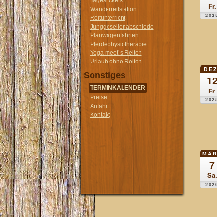
Tagestickets
Fr.
Wanderreitstation
202
Reitunterricht
Junggesellenabschiede
Planwagenfahrten
Pferdephysiotherapie
Yoga meet´s Reiten
Urlaub ohne Reiten
DEZ
Sonstiges
1
TERMINKALENDER
Fr.
Preise
202
Anfahrt
Kontakt
MÄR
7
Sa.
202