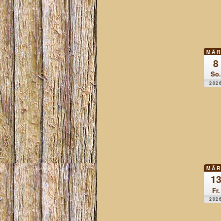
MÄR
8
So.
202
MÄR
1
Fr.
202