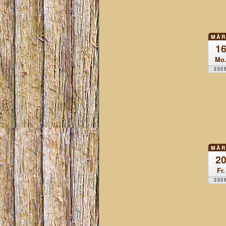
MÄR
1
Mo
202
MÄR
2
Fr.
202