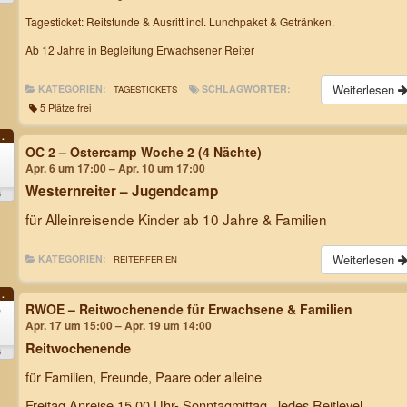
Tagesticket: Reitstunde & Ausritt incl. Lunchpaket & Getränken.
Ab 12 Jahre in Begleitung Erwachsener Reiter
Weiterlesen
KATEGORIEN:
SCHLAGWÖRTER:
TAGESTICKETS
5 Plätze frei
.
OC 2 – Ostercamp Woche 2 (4 Nächte)
Apr. 6 um 17:00 – Apr. 10 um 17:00
.
Westernreiter – Jugendcamp
6
für Alleinreisende Kinder ab 10 Jahre & Familien
Weiterlesen
KATEGORIEN:
REITERFERIEN
.
RWOE – Reitwochenende für Erwachsene & Familien
7
Apr. 17 um 15:00 – Apr. 19 um 14:00
Reitwochenende
6
für Familien, Freunde, Paare oder alleine
Freitag Anreise 15.00 Uhr- Sonntagmittag. Jedes Reitlevel.