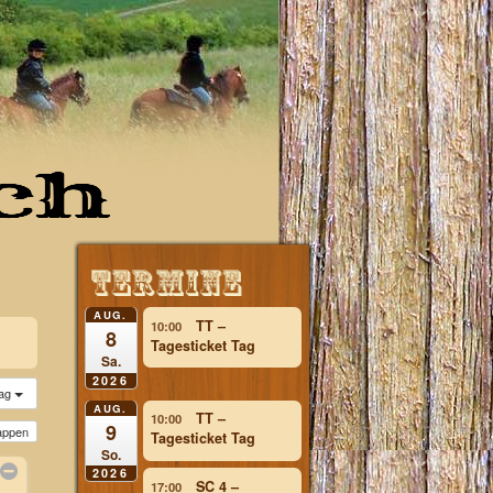
lg
AUG.
TT –
10:00
8
Tagesticket Tag
Sa.
2026
ag
AUG.
TT –
10:00
9
lappen
Tagesticket Tag
So.
2026
SC 4 –
17:00