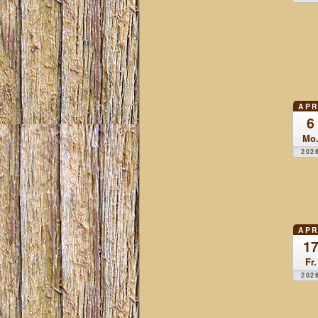
APR
6
Mo
202
APR
1
Fr.
202