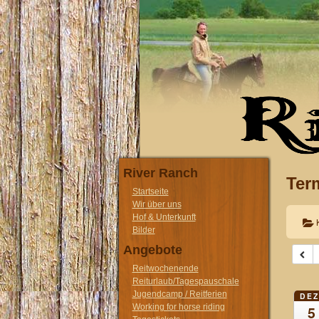
River Ranch
Ter
Startseite
Wir über uns
Hof & Unterkunft
Bilder
Angebote
Reitwochenende
Reiturlaub/Tagespauschale
Jugendcamp / Reitferien
DEZ
Working for horse riding
5