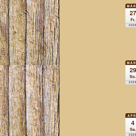
MÄR
2
Fr.
202
MÄR
2
So.
202
APR
4
Sa.
202