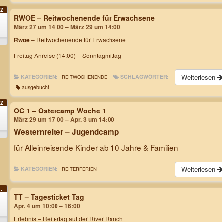
Z
RWOE – Reitwochenende für Erwachsene
7
März 27 um 14:00 – März 29 um 14:00
Rwoe
– Reitwochenende für Erwachsene
6
Freitag Anreise (14:00) – Sonntagmittag
Weiterlesen
KATEGORIEN:
SCHLAGWÖRTER:
REITWOCHENENDE
ausgebucht
Z
OC 1 – Ostercamp Woche 1
9
März 29 um 17:00 – Apr. 3 um 14:00
Westernreiter – Jugendcamp
6
für Alleinreisende Kinder ab 10 Jahre & Familien
Weiterlesen
KATEGORIEN:
REITERFERIEN
.
TT – Tagesticket Tag
Apr. 4 um 10:00 – 16:00
Erlebnis – Reitertag
auf der River Ranch
6