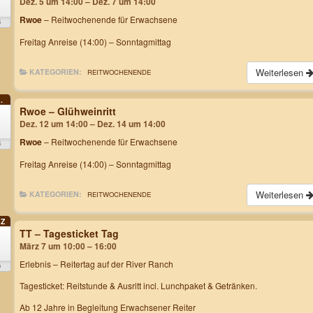
Dez. 5 um 14:00 – Dez. 7 um 14:00
Rwoe
– Reitwochenende für Erwachsene
5
Freitag Anreise (14:00) – Sonntagmittag
Weiterlesen
KATEGORIEN:
REITWOCHENENDE
.
Rwoe – Glühweinritt
2
Dez. 12 um 14:00 – Dez. 14 um 14:00
Rwoe
– Reitwochenende für Erwachsene
5
Freitag Anreise (14:00) – Sonntagmittag
Weiterlesen
KATEGORIEN:
REITWOCHENENDE
Z
TT – Tagesticket Tag
März 7 um 10:00 – 16:00
Erlebnis – Reitertag
auf der River Ranch
6
Tagesticket: Reitstunde & Ausritt incl. Lunchpaket & Getränken.
Ab 12 Jahre in Begleitung Erwachsener Reiter