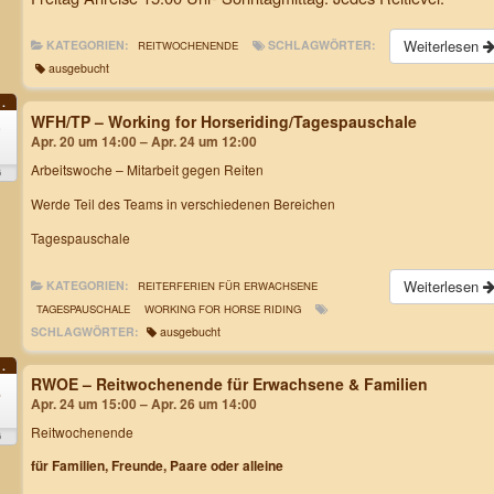
Weiterlesen
KATEGORIEN:
SCHLAGWÖRTER:
REITWOCHENENDE
ausgebucht
.
WFH/TP – Working for Horseriding/Tagespauschale
0
Apr. 20 um 14:00 – Apr. 24 um 12:00
.
Arbeitswoche
– Mitarbeit gegen Reiten
6
Werde Teil des Teams in verschiedenen Bereichen
Tagespauschale
Weiterlesen
KATEGORIEN:
REITERFERIEN FÜR ERWACHSENE
TAGESPAUSCHALE
WORKING FOR HORSE RIDING
SCHLAGWÖRTER:
ausgebucht
.
RWOE – Reitwochenende für Erwachsene & Familien
4
Apr. 24 um 15:00 – Apr. 26 um 14:00
Reitwochenende
6
für Familien, Freunde, Paare oder alleine