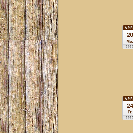
APR
2
Mo
202
APR
2
Fr.
202