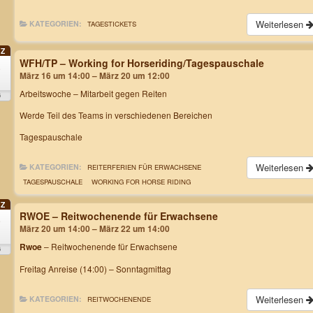
Weiterlesen
KATEGORIEN:
TAGESTICKETS
Z
WFH/TP – Working for Horseriding/Tagespauschale
6
März 16 um 14:00 – März 20 um 12:00
.
Arbeitswoche
– Mitarbeit gegen Reiten
6
Werde Teil des Teams in verschiedenen Bereichen
Tagespauschale
Weiterlesen
KATEGORIEN:
REITERFERIEN FÜR ERWACHSENE
TAGESPAUSCHALE
WORKING FOR HORSE RIDING
Z
RWOE – Reitwochenende für Erwachsene
0
März 20 um 14:00 – März 22 um 14:00
Rwoe
– Reitwochenende für Erwachsene
6
Freitag Anreise (14:00) – Sonntagmittag
Weiterlesen
KATEGORIEN:
REITWOCHENENDE