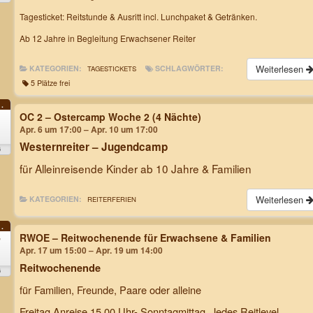
Tagesticket: Reitstunde & Ausritt incl. Lunchpaket & Getränken.
Ab 12 Jahre in Begleitung Erwachsener Reiter
Weiterlesen
KATEGORIEN:
SCHLAGWÖRTER:
TAGESTICKETS
5 Plätze frei
.
OC 2 – Ostercamp Woche 2 (4 Nächte)
Apr. 6 um 17:00 – Apr. 10 um 17:00
.
Westernreiter – Jugendcamp
6
für Alleinreisende Kinder ab 10 Jahre & Familien
Weiterlesen
KATEGORIEN:
REITERFERIEN
.
RWOE – Reitwochenende für Erwachsene & Familien
7
Apr. 17 um 15:00 – Apr. 19 um 14:00
Reitwochenende
6
für Familien, Freunde, Paare oder alleine
Freitag Anreise 15.00 Uhr- Sonntagmittag. Jedes Reitlevel.