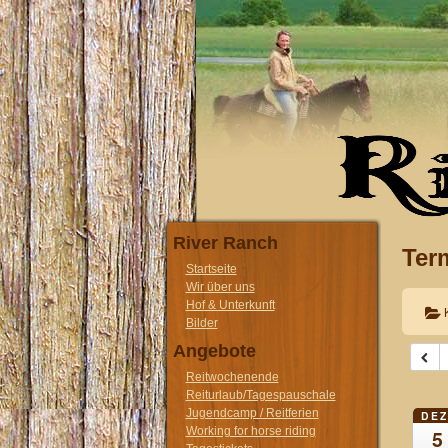
River Ranch
Ter
Startseite
Wir über uns
Hof & Unterkunft
Bilder
Angebote
Reitwochenende
Reiturlaub/Tagespauschale
Jugendcamp / Reitferien
DEZ
Working for horse riding
5