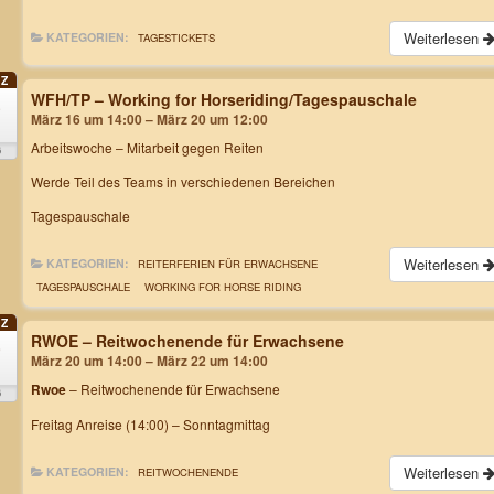
Weiterlesen
KATEGORIEN:
TAGESTICKETS
Z
WFH/TP – Working for Horseriding/Tagespauschale
6
März 16 um 14:00 – März 20 um 12:00
.
Arbeitswoche
– Mitarbeit gegen Reiten
6
Werde Teil des Teams in verschiedenen Bereichen
Tagespauschale
Weiterlesen
KATEGORIEN:
REITERFERIEN FÜR ERWACHSENE
TAGESPAUSCHALE
WORKING FOR HORSE RIDING
Z
RWOE – Reitwochenende für Erwachsene
0
März 20 um 14:00 – März 22 um 14:00
Rwoe
– Reitwochenende für Erwachsene
6
Freitag Anreise (14:00) – Sonntagmittag
Weiterlesen
KATEGORIEN:
REITWOCHENENDE