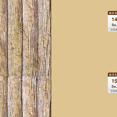
MÄR
1
Sa.
202
MÄR
1
So.
202