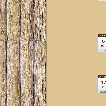
APR
6
Mo
202
APR
1
Fr.
202