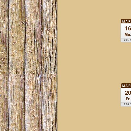
MÄR
1
Mo
202
MÄR
2
Fr.
202