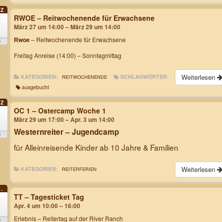
Z
RWOE – Reitwochenende für Erwachsene
7
März 27 um 14:00 – März 29 um 14:00
Rwoe
– Reitwochenende für Erwachsene
6
Freitag Anreise (14:00) – Sonntagmittag
Weiterlesen
KATEGORIEN:
SCHLAGWÖRTER:
REITWOCHENENDE
ausgebucht
Z
OC 1 – Ostercamp Woche 1
9
März 29 um 17:00 – Apr. 3 um 14:00
Westernreiter – Jugendcamp
6
für Alleinreisende Kinder ab 10 Jahre & Familien
Weiterlesen
KATEGORIEN:
REITERFERIEN
.
TT – Tagesticket Tag
Apr. 4 um 10:00 – 16:00
Erlebnis – Reitertag
auf der River Ranch
6