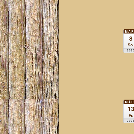
MÄR
8
So.
202
MÄR
1
Fr.
202