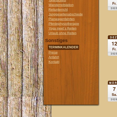
Tagestickets
Fr.
Wanderreitstation
202
Reitunterricht
Junggesellenabschiede
Planwagenfahrten
Pferdephysiotherapie
Yoga meet´s Reiten
Urlaub ohne Reiten
DEZ
Sonstiges
1
TERMINKALENDER
Fr.
Preise
202
Anfahrt
Kontakt
MÄR
7
Sa.
202