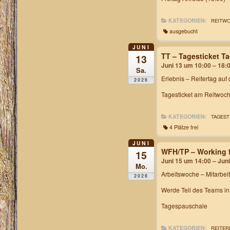
KATEGORIEN:
REITW
ausgebucht
JUNI
TT – Tagesticket 
13
Juni 13 um 10:00 – 18:
Sa.
Erlebnis – Reitertag auf
2026
Tagesticket am Reitwoch
KATEGORIEN:
TAGEST
4 Plätze frei
JUNI
WFH/TP – Working f
15
Juni 15 um 14:00 – Jun
Mo.
Arbeitswoche
– Mitarbei
2026
Werde Teil des Teams i
Tagespauschale
KATEGORIEN:
REITER