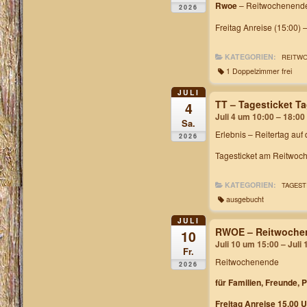
Rwoe
– Reitwochenende
2026
Freitag Anreise (15:00) 
KATEGORIEN:
REITW
1 Doppelzimmer frei
JULI
TT – Tagesticket 
4
Juli 4 um 10:00 – 18:00
Sa.
Erlebnis – Reitertag auf
2026
Tagesticket am Reitwoch
KATEGORIEN:
TAGEST
ausgebucht
JULI
RWOE – Reitwochen
10
Juli 10 um 15:00 – Juli
Fr.
Reitwochenende
2026
für Familien, Freunde, 
Freitag Anreise 15.00 U