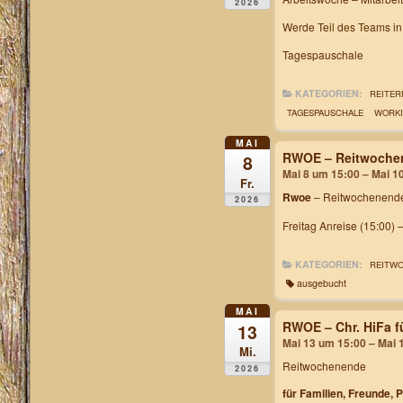
2026
Werde Teil des Teams i
Tagespauschale
KATEGORIEN:
REITER
TAGESPAUSCHALE
WORKI
MAI
RWOE – Reitwochen
8
Mai 8 um 15:00 – Mai 1
Fr.
Rwoe
– Reitwochenende
2026
Freitag Anreise (15:00) 
KATEGORIEN:
REITW
ausgebucht
MAI
RWOE – Chr. HiFa f
13
Mai 13 um 15:00 – Mai 
Mi.
Reitwochenende
2026
für Familien, Freunde, 