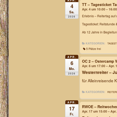
APR.
TT – Tagesticket T
4
Apr. 4 um 10:00 – 16:00
Sa.
Erlebnis – Reitertag
auf 
2026
Tagesticket: Reitstunde 
Ab 12 Jahre in Begleitu
KATEGORIEN:
TAGEST
5 Plätze frei
APR.
OC 2 – Ostercamp W
6
Apr. 6 um 17:00 – Apr. 
Mo.
Westernreiter – 
2026
für Alleinreisende 
KATEGORIEN:
REITER
APR.
RWOE – Reitwochen
17
Apr. 17 um 15:00 – Apr
Fr.