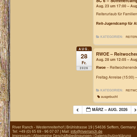
SC 6 – Sommercam
Aug. 23 um 17:00 – Aug
Reiterurlaub für Familie
Reit-Jugendcamp für Al
KATEGORIEN:
REITER
AUG.
RWOE – Reitwochen
28
Aug. 28 um 12:05 – Aug
Fr.
Rwoe
– Reitwochenende
2026
Freitag Anreise (15:00) 
KATEGORIEN:
REITW
ausgebucht
MÄRZ – AUG. 2026
River Ranch - Westernreiterhof | Brühlstrasse 19 | 54636 Seffern, Germany
Tel: +49 (0) 65 69 - 96 07 07 | Mail:
info@riverranch.de
Impressum
|
Allgemeine Geschäftsbedingungen
|
Datenschutzerklärung