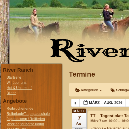
River Ranch
Termine
Startseite
Wir über uns
Hof & Unterkunft
Kategorien
Schlagw
Bilder
Angebote
MÄRZ – AUG. 2026
Reitwochenende
MÄRZ
Reiturlaub/Tagespauschale
TT – Tagesticket T
7
Jugendcamp / Reitferien
März 7 um 10:00 – 16:0
Sa.
Working for horse riding
Erlebnis – Reitertag
auf 