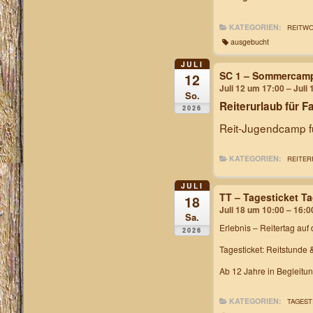
KATEGORIEN:
REITW
ausgebucht
JULI
SC 1 – Sommercam
12
Juli 12 um 17:00 – Juli
So.
Reiterurlaub für F
2026
Reit-Jugendcamp fü
KATEGORIEN:
REITER
JULI
TT – Tagesticket T
18
Juli 18 um 10:00 – 16:0
Sa.
Erlebnis – Reitertag
auf 
2026
Tagesticket: Reitstunde 
Ab 12 Jahre in Begleitu
KATEGORIEN:
TAGEST