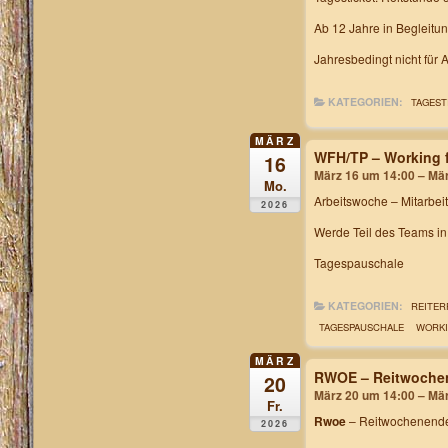
Ab 12 Jahre in Begleitu
Jahresbedingt nicht für
KATEGORIEN:
TAGEST
MÄRZ
WFH/TP – Working f
16
März 16 um 14:00 – Mä
Mo.
Arbeitswoche
– Mitarbei
2026
Werde Teil des Teams i
Tagespauschale
KATEGORIEN:
REITER
TAGESPAUSCHALE
WORKI
MÄRZ
RWOE – Reitwochen
20
März 20 um 14:00 – Mä
Fr.
Rwoe
– Reitwochenende
2026