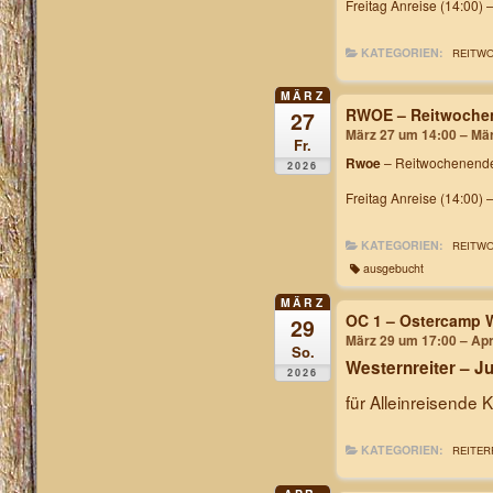
Freitag Anreise (14:00) 
KATEGORIEN:
REITW
MÄRZ
RWOE – Reitwochen
27
März 27 um 14:00 – Mä
Fr.
Rwoe
– Reitwochenende
2026
Freitag Anreise (14:00) 
KATEGORIEN:
REITW
ausgebucht
MÄRZ
OC 1 – Ostercamp 
29
März 29 um 17:00 – Apr
So.
Westernreiter – 
2026
für Alleinreisende 
KATEGORIEN:
REITER