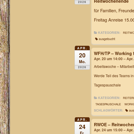
Reitwochenende
2026
für Familien, Freund
Freitag Anreise 15.0
KATEGORIEN:
REITW
ausgebucht
APR.
WFH/TP – Working f
20
Apr. 20 um 14:00 – Apr
Mo.
Arbeitswoche
– Mitarbei
2026
Werde Teil des Teams i
Tagespauschale
KATEGORIEN:
REITER
TAGESPAUSCHALE
WORKI
SCHLAGWÖRTER:
aus
APR.
RWOE – Reitwochen
24
Apr. 24 um 15:00 – Apr
Fr.