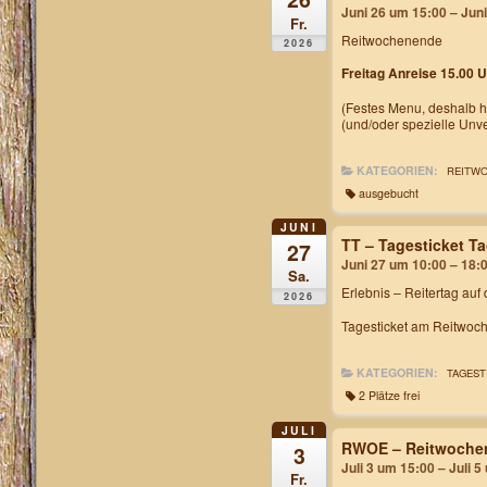
Juni 26 um 15:00 – Jun
Fr.
Reitwochenende
2026
Freitag Anreise 15.00 U
(Festes Menu, deshalb h
(und/oder spezielle Unv
KATEGORIEN:
REITW
ausgebucht
JUNI
TT – Tagesticket 
27
Juni 27 um 10:00 – 18:
Sa.
Erlebnis – Reitertag auf
2026
Tagesticket am Reitwoch
KATEGORIEN:
TAGEST
2 Plätze frei
JULI
RWOE – Reitwochen
3
Juli 3 um 15:00 – Juli 
Fr.