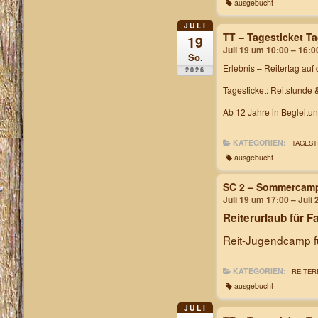
ausgebucht
JULI
TT – Tagesticket T
19
Juli 19 um 10:00 – 16:0
So.
Erlebnis – Reitertag
auf 
2026
Tagesticket: Reitstunde 
Ab 12 Jahre in Begleitu
KATEGORIEN:
TAGEST
ausgebucht
SC 2 – Sommercam
Juli 19 um 17:00 – Juli
Reiterurlaub für F
Reit-Jugendcamp fü
KATEGORIEN:
REITER
ausgebucht
JULI