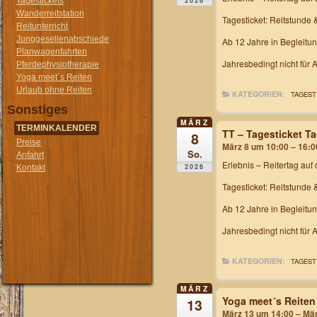
2026
Tagestickets
Wanderreitstation
Tagesticket: Reitstunde 
Reitunterricht
Junggesellenabschiede
Ab 12 Jahre in Begleitu
Planwagenfahrten
Jahresbedingt nicht für 
Pferdephysiotherapie
Yoga meet´s Reiten
Urlaub ohne Reiten
KATEGORIEN:
TAGEST
Sonstiges
MÄRZ
TERMINKALENDER
TT – Tagesticket T
8
Preise
März 8 um 10:00 – 16:0
So.
Anfahrt
Erlebnis – Reitertag
auf 
2026
Kontakt
Tagesticket: Reitstunde 
Ab 12 Jahre in Begleitu
Jahresbedingt nicht für
KATEGORIEN:
TAGEST
MÄRZ
Yoga meet´s Reiten
13
März 13 um 14:00 – Mä