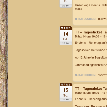
Fr.
Unser
Yoga meet´s Rei
2026
Matte
KATEGORIEN:
REITW
MÄRZ
TT – Tagesticket T
14
März 14 um 10:00 – 16:
Sa.
Erlebnis – Reitertag
auf 
2026
Tagesticket: Reitstunde 
Ab 12 Jahre in Begleitu
Jahresbedingt nicht für
KATEGORIEN:
TAGEST
MÄRZ
TT – Tagesticket T
15
März 15 um 10:00 – 16:
So.
Erlebnis – Reitertag
auf 
2026
Tagesticket: Reitstunde 