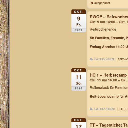
ausgebucht
OKT.
RWOE – Reitwochen
9
Okt. 9 um 14:00 – Okt. 
Fr.
Reitwochenende
2026
für Familien, Freunde, 
Freitag Anreise 14.00 U
KATEGORIEN:
REITW
OKT.
HC 1 – Herbstcamp
11
Okt. 11 um 16:00 – Okt
So.
Reiterurlaub für Familie
2026
Reit-Jugendcamp für Al
KATEGORIEN:
REITER
OKT.
TT – Tagesticket T
17