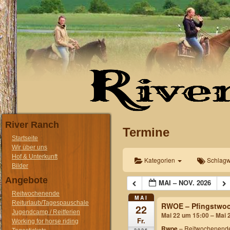
River Ranch
Termine
Startseite
Wir über uns
Hof & Unterkunft
Kategorien
Schlagw
Bilder
Angebote
MAI – NOV. 2026
Reitwochenende
MAI
Reiturlaub/Tagespauschale
RWOE – Pfingstwoc
22
Jugendcamp / Reitferien
Mai 22 um 15:00 – Mai 
Fr.
Working for horse riding
Rwoe
– Reitwochenende