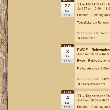
TT – Tagesticket 
27
Juni 27 um 10:00 – 18:
Sa.
Erlebnis – Reitertag auf
2026
Tagesticket am Reitwoch
KATEGORIEN:
TAGEST
2 Plätze frei
JULI
RWOE – Reitwochen
3
Juli 3 um 15:00 – Juli 
Fr.
Rwoe
– Reitwochenende
2026
Freitag Anreise (15:00) 
KATEGORIEN:
REITW
1 Doppelzimmer frei
JULI
TT – Tagesticket 
4
Juli 4 um 10:00 – 18:00
Sa.
Erlebnis – Reitertag auf
2026