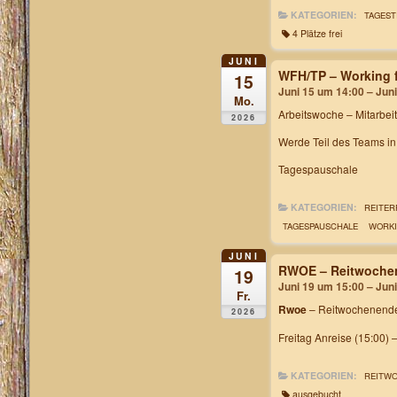
KATEGORIEN:
TAGEST
4 Plätze frei
JUNI
WFH/TP – Working f
15
Juni 15 um 14:00 – Jun
Mo.
Arbeitswoche
– Mitarbei
2026
Werde Teil des Teams i
Tagespauschale
KATEGORIEN:
REITER
TAGESPAUSCHALE
WORKI
JUNI
RWOE – Reitwochen
19
Juni 19 um 15:00 – Jun
Fr.
Rwoe
– Reitwochenende
2026
Freitag Anreise (15:00) 
KATEGORIEN:
REITW
ausgebucht