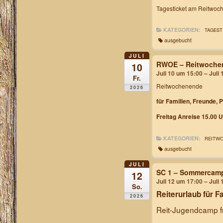
Tagesticket am Reitwoch
KATEGORIEN:
TAGEST
ausgebucht
JULI
RWOE – Reitwochen
10
Juli 10 um 15:00 – Juli
Fr.
Reitwochenende
2026
für Familien, Freunde, 
Freitag Anreise 15.00 U
KATEGORIEN:
REITW
ausgebucht
JULI
SC 1 – Sommercam
12
Juli 12 um 17:00 – Juli
So.
Reiterurlaub für F
2026
Reit-Jugendcamp fü