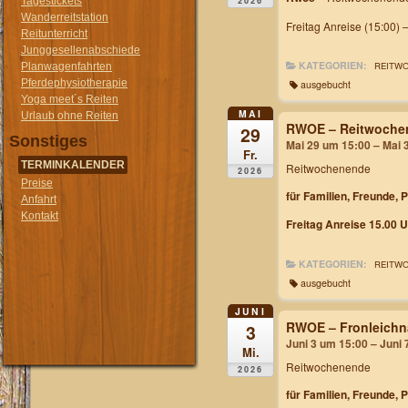
2026
Tagestickets
Wanderreitstation
Freitag Anreise (15:00) 
Reitunterricht
Junggesellenabschiede
KATEGORIEN:
REITW
Planwagenfahrten
Pferdephysiotherapie
ausgebucht
Yoga meet´s Reiten
MAI
Urlaub ohne Reiten
RWOE – Reitwochen
29
Sonstiges
Mai 29 um 15:00 – Mai 
Fr.
TERMINKALENDER
Reitwochenende
2026
Preise
für Familien, Freunde, 
Anfahrt
Kontakt
Freitag Anreise 15.00 U
KATEGORIEN:
REITW
ausgebucht
JUNI
RWOE – Fronleichn
3
Juni 3 um 15:00 – Juni
Mi.
Reitwochenende
2026
für Familien, Freunde, 