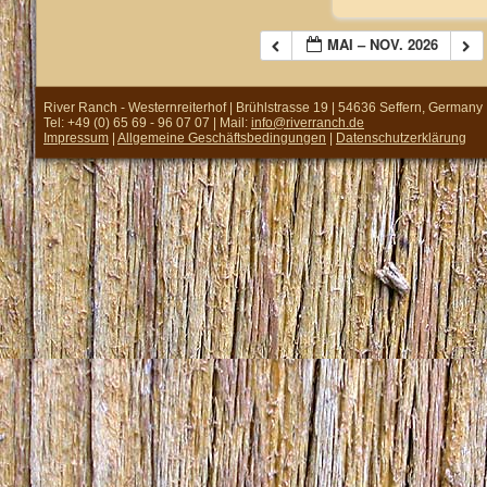
MAI – NOV. 2026
River Ranch - Westernreiterhof | Brühlstrasse 19 | 54636 Seffern, Germany
Tel: +49 (0) 65 69 - 96 07 07 | Mail:
info@riverranch.de
Impressum
|
Allgemeine Geschäftsbedingungen
|
Datenschutzerklärung