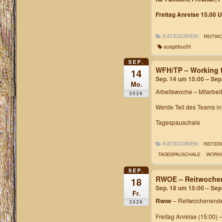
Freitag Anreise 15.00 U
KATEGORIEN:
REITW
ausgebucht
SEP.
WFH/TP – Working f
14
Sep. 14 um 15:00 – Sep
Mo.
Arbeitswoche
– Mitarbei
2026
Werde Teil des Teams i
Tagespauschale
KATEGORIEN:
REITER
TAGESPAUSCHALE
WORKI
SEP.
RWOE – Reitwochen
18
Sep. 18 um 15:00 – Sep
Fr.
Rwoe
– Reitwochenende
2026
Freitag Anreise (15:00) 