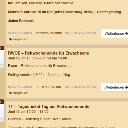
für Familien, Freunde, Paare oder alleine
Mittwoch Anreise 15.00 Uhr (oder Donnerstag 10:00) – Sonntagmittag.
Jedes Reitlevel.
Weiterlesen
KATEGORIEN:
SCHLAGWÖRTER:
REITWOCHENENDE
ausgebucht
I
RWOE – Reitwochenende für Erwachsene
2
Juni 12 um 15:00 – Juni 14 um 14:00
Rwoe
– Reitwochenende für Erwachsene
6
Freitag Anreise (15:00) – Sonntagmittag
Weiterlesen
KATEGORIEN:
SCHLAGWÖRTER:
REITWOCHENENDE
ausgebucht
I
TT – Tagesticket Tag am Reitwochenende
3
Juni 13 um 10:00 – 18:00
Erlebnis – Reitertag auf der River Ranch
6
Tagesticket am Reitwochenende: Reitstunde, Mittagessen und Ausritt