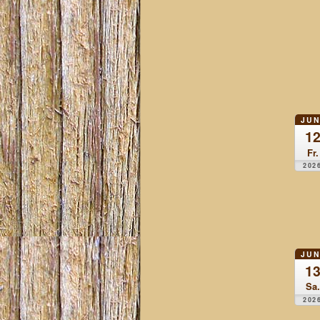
JUN
1
Fr.
202
JUN
1
Sa.
202