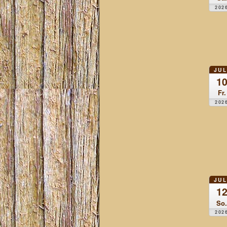
202
JUL
1
Fr.
202
JUL
1
So.
202