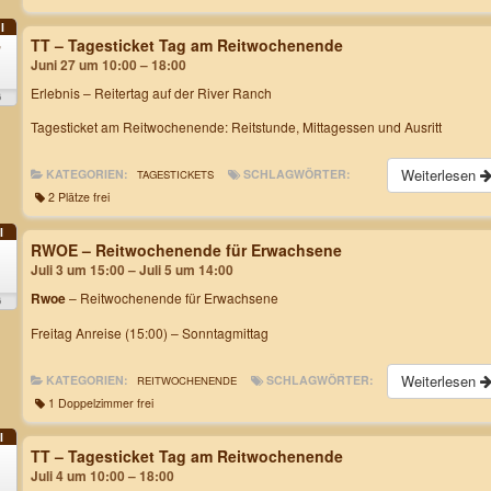
I
TT – Tagesticket Tag am Reitwochenende
7
Juni 27 um 10:00 – 18:00
Erlebnis – Reitertag auf der River Ranch
6
Tagesticket am Reitwochenende: Reitstunde, Mittagessen und Ausritt
Weiterlesen
KATEGORIEN:
SCHLAGWÖRTER:
TAGESTICKETS
2 Plätze frei
I
RWOE – Reitwochenende für Erwachsene
Juli 3 um 15:00 – Juli 5 um 14:00
Rwoe
– Reitwochenende für Erwachsene
6
Freitag Anreise (15:00) – Sonntagmittag
Weiterlesen
KATEGORIEN:
SCHLAGWÖRTER:
REITWOCHENENDE
1 Doppelzimmer frei
I
TT – Tagesticket Tag am Reitwochenende
Juli 4 um 10:00 – 18:00