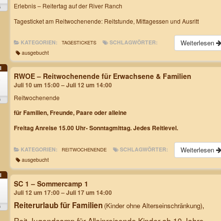
Erlebnis – Reitertag auf der River Ranch
6
Tagesticket am Reitwochenende: Reitstunde, Mittagessen und Ausritt
Weiterlesen
KATEGORIEN:
SCHLAGWÖRTER:
TAGESTICKETS
ausgebucht
I
RWOE – Reitwochenende für Erwachsene & Familien
0
Juli 10 um 15:00 – Juli 12 um 14:00
Reitwochenende
6
für Familien, Freunde, Paare oder alleine
Freitag Anreise 15.00 Uhr- Sonntagmittag. Jedes Reitlevel.
Weiterlesen
KATEGORIEN:
SCHLAGWÖRTER:
REITWOCHENENDE
ausgebucht
I
SC 1 – Sommercamp 1
2
Juli 12 um 17:00 – Juli 17 um 14:00
,
Reiterurlaub für Familien
(Kinder ohne Alterseinschränkung)
6
Reit-Jugendcamp für Alleinreisende Kinder ab 10 Jahre