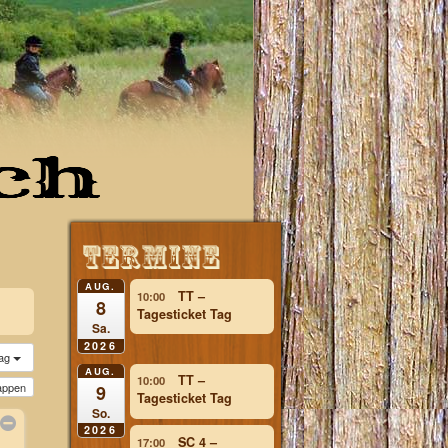
lg
AUG.
TT –
10:00
8
Tagesticket Tag
Sa.
2026
ag
AUG.
TT –
10:00
lappen
9
Tagesticket Tag
So.
2026
SC 4 –
17:00