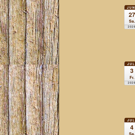
JUN
2
Sa.
202
JUL
3
Fr.
202
JUL
4
Sa.