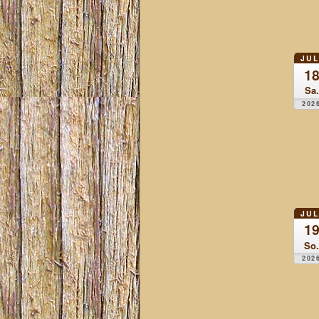
JUL
1
Sa.
202
JUL
1
So.
202