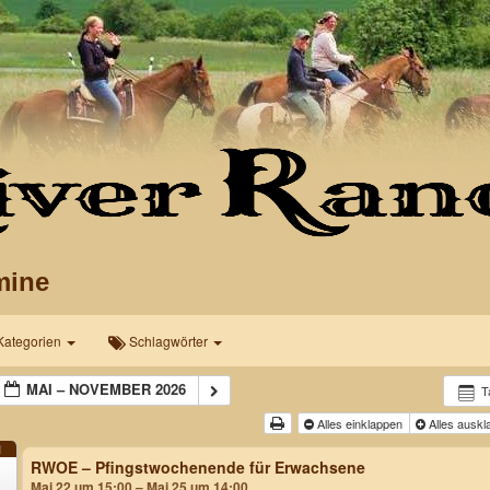
mine
Kategorien
Schlagwörter
MAI – NOVEMBER 2026
T
Alles einklappen
Alles ausk
I
RWOE – Pfingstwochenende für Erwachsene
2
Mai 22 um 15:00 – Mai 25 um 14:00