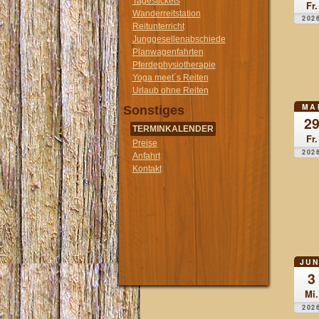
Tagestickets
Fr.
Wanderreitstation
202
Reitunterricht
Junggesellenabschiede
Planwagenfahrten
Pferdephysiotherapie
Yoga meet´s Reiten
Urlaub ohne Reiten
MA
Sonstiges
2
TERMINKALENDER
Fr.
Preise
202
Anfahrt
Kontakt
JUN
3
Mi.
202