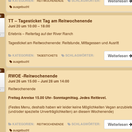
Weiterlesen
KATEGORIEN:
SCHLAGWÖRTER:
REITWOCHENENDE
ausgebucht
I
TT – Tagesticket Tag am Reitwochenende
0
Juni 20 um 10:00 – 18:00
Erlebnis – Reitertag auf der River Ranch
6
Tagesticket am Reitwochenende: Reitstunde, Mittagessen und Ausritt
Weiterlesen
KATEGORIEN:
SCHLAGWÖRTER:
TAGESTICKETS
ausgebucht
I
RWOE -Reitwochenende
6
Juni 26 um 15:00 – Juni 28 um 14:00
Reitwochenende
6
Freitag Anreise 15.00 Uhr- Sonntagmittag. Jedes Reitlevel.
(Festes Menu, deshalb haben wir leider keine Möglichkeiten Vegan anzubiet
(und/oder spezielle Unverträglichkeiten) an diesem Wochenende)
Weiterlesen
KATEGORIEN:
SCHLAGWÖRTER:
REITWOCHENENDE
ausgebucht