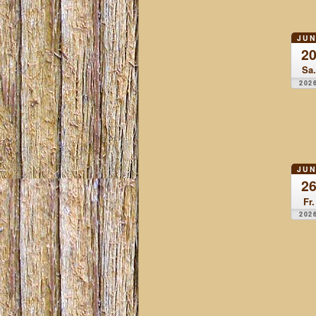
JUN
2
Sa.
202
JUN
2
Fr.
202