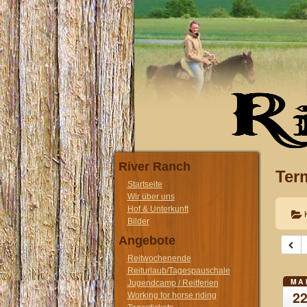
River Ranch
Ter
Startseite
Wir über uns
Hof & Unterkunft
Bilder
Angebote
Reitwochenende
Reiturlaub/Tagespauschale
MA
Jugendcamp / Reitferien
2
Working for horse riding