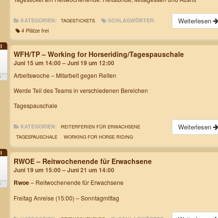
Weiterlesen
KATEGORIEN:
SCHLAGWÖRTER:
TAGESTICKETS
4 Plätze frei
I
WFH/TP – Working for Horseriding/Tagespauschale
5
Juni 15 um 14:00 – Juni 19 um 12:00
.
Arbeitswoche
– Mitarbeit gegen Reiten
6
Werde Teil des Teams in verschiedenen Bereichen
Tagespauschale
Weiterlesen
KATEGORIEN:
REITERFERIEN FÜR ERWACHSENE
TAGESPAUSCHALE
WORKING FOR HORSE RIDING
I
RWOE – Reitwochenende für Erwachsene
9
Juni 19 um 15:00 – Juni 21 um 14:00
Rwoe
– Reitwochenende für Erwachsene
6
Freitag Anreise (15:00) – Sonntagmittag