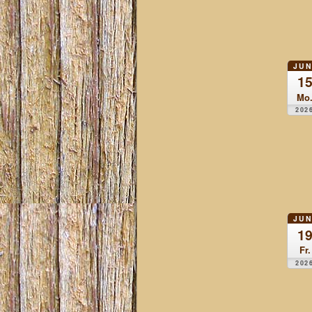
JUN
1
Mo
202
JUN
1
Fr.
202