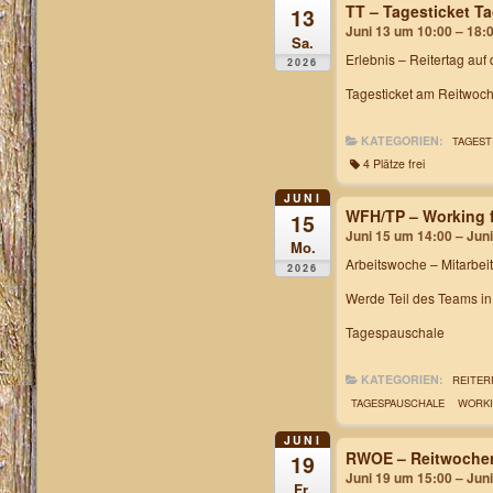
TT – Tagesticket 
13
Juni 13 um 10:00 – 18:
Sa.
Erlebnis – Reitertag auf
2026
Tagesticket am Reitwoch
KATEGORIEN:
TAGEST
4 Plätze frei
JUNI
WFH/TP – Working f
15
Juni 15 um 14:00 – Jun
Mo.
Arbeitswoche
– Mitarbei
2026
Werde Teil des Teams i
Tagespauschale
KATEGORIEN:
REITER
TAGESPAUSCHALE
WORKI
JUNI
RWOE – Reitwochen
19
Juni 19 um 15:00 – Jun
Fr.