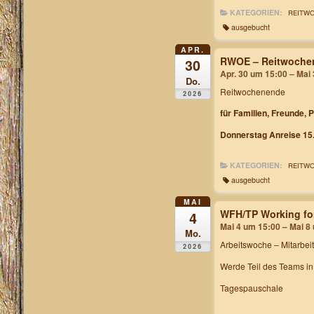
KATEGORIEN:
REITW
ausgebucht
APR.
RWOE – Reitwochen
30
Apr. 30 um 15:00 – Mai
Do.
Reitwochenende
2026
für Familien, Freunde, 
Donnerstag Anreise 15.
KATEGORIEN:
REITW
ausgebucht
MAI
WFH/TP Working fo
4
Mai 4 um 15:00 – Mai 8
Mo.
Arbeitswoche
– Mitarbei
2026
Werde Teil des Teams i
Tagespauschale