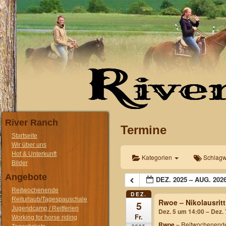
River Ranch
Termine
Startseite
Wir über uns
Hof & Unterkunft
Kategorien
Schlagw
Bilder
Angebote
DEZ. 2025 – AUG. 202
Reitwochenende
DEZ.
Reiturlaub/Tagespauschale
Rwoe – Nikolausritt
5
Jugendcamp / Reitferien
Dez. 5 um 14:00 – Dez.
Fr.
Working for horse riding
Rwoe
– Reitwochenende