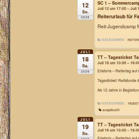
SC 1 – Sommercam
12
Juli 12 um 17:00 – Juli
So.
Reiterurlaub für F
2026
Reit-Jugendcamp fü
KATEGORIEN:
REITER
JULI
TT – Tagesticket T
18
Juli 18 um 10:00 – 16:0
Sa.
Erlebnis – Reitertag
auf 
2026
Tagesticket: Reitstunde 
Ab 12 Jahre in Begleitu
KATEGORIEN:
TAGEST
ausgebucht
JULI
TT – Tagesticket T
19
Juli 19 um 10:00 – 16:0
So.
Erlebnis – Reitertag
auf 