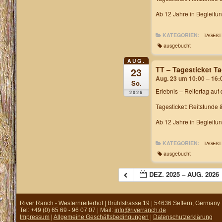
Ab 12 Jahre in Begleitu
KATEGORIEN:
TAGEST
ausgebucht
AUG.
TT – Tagesticket T
23
Aug. 23 um 10:00 – 16:
So.
Erlebnis – Reitertag
auf 
2026
Tagesticket: Reitstunde 
Ab 12 Jahre in Begleitu
KATEGORIEN:
TAGEST
ausgebucht
DEZ. 2025 – AUG. 2026
River Ranch - Westernreiterhof | Brühlstrasse 19 | 54636 Seffern, Germany
Tel: +49 (0) 65 69 - 96 07 07 | Mail:
info@riverranch.de
Impressum
|
Allgemeine Geschäftsbedingungen
|
Datenschutzerklärung