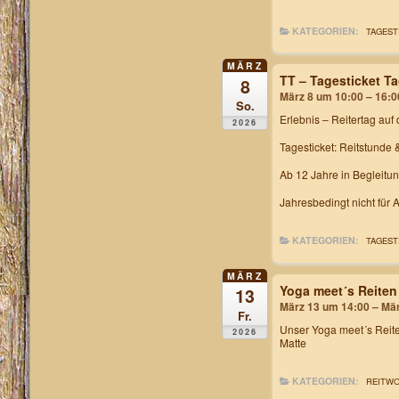
KATEGORIEN:
TAGEST
MÄRZ
TT – Tagesticket T
8
März 8 um 10:00 – 16:0
So.
Erlebnis – Reitertag
auf 
2026
Tagesticket: Reitstunde 
Ab 12 Jahre in Begleitu
Jahresbedingt nicht für
KATEGORIEN:
TAGEST
MÄRZ
Yoga meet´s Reiten
13
März 13 um 14:00 – Mä
Fr.
Unser
Yoga meet´s Rei
2026
Matte
KATEGORIEN:
REITW