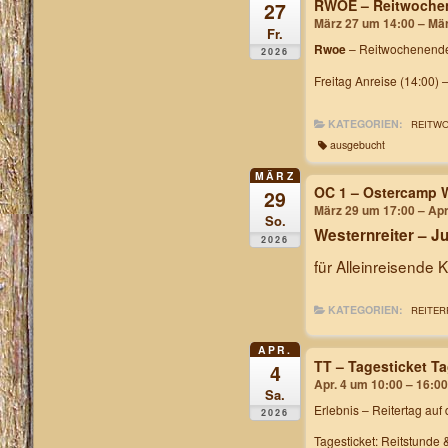
RWOE – Reitwochen
27
März 27 um 14:00 – Mä
Fr.
Rwoe
– Reitwochenende
2026
Freitag Anreise (14:00) 
KATEGORIEN:
REITW
ausgebucht
MÄRZ
OC 1 – Ostercamp 
29
März 29 um 17:00 – Apr
So.
Westernreiter – 
2026
für Alleinreisende 
KATEGORIEN:
REITER
APR.
TT – Tagesticket T
4
Apr. 4 um 10:00 – 16:00
Sa.
Erlebnis – Reitertag
auf 
2026
Tagesticket: Reitstunde 