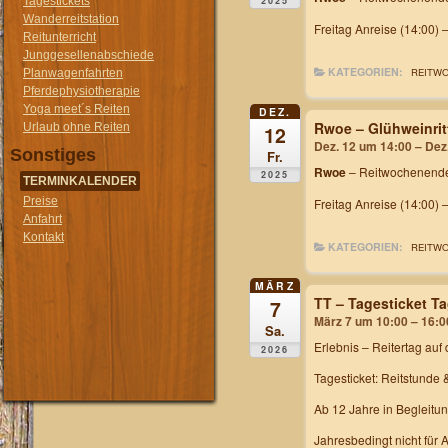
2025
Tagestickets
Wanderreitstation
Freitag Anreise (14:00) 
Reitunterricht
Junggesellenabschiede
KATEGORIEN:
REITW
Planwagenfahrten
Pferdephysiotherapie
Yoga meet´s Reiten
DEZ.
Rwoe – Glühweinrit
Urlaub ohne Reiten
12
Dez. 12 um 14:00 – Dez
Sonstiges
Fr.
Rwoe
– Reitwochenende
2025
TERMINKALENDER
Preise
Freitag Anreise (14:00) 
Anfahrt
Kontakt
KATEGORIEN:
REITW
MÄRZ
TT – Tagesticket T
7
März 7 um 10:00 – 16:0
Sa.
Erlebnis – Reitertag
auf 
2026
Tagesticket: Reitstunde 
Ab 12 Jahre in Begleitu
Jahresbedingt nicht für 