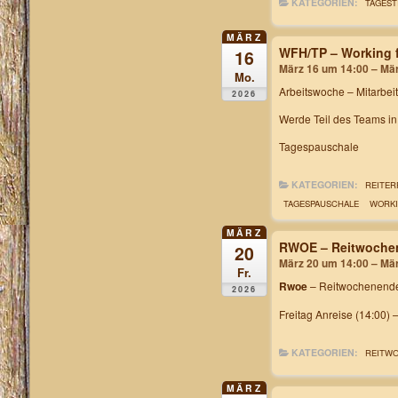
KATEGORIEN:
TAGEST
MÄRZ
WFH/TP – Working f
16
März 16 um 14:00 – Mä
Mo.
Arbeitswoche
– Mitarbei
2026
Werde Teil des Teams i
Tagespauschale
KATEGORIEN:
REITER
TAGESPAUSCHALE
WORKI
MÄRZ
RWOE – Reitwochen
20
März 20 um 14:00 – Mä
Fr.
Rwoe
– Reitwochenende
2026
Freitag Anreise (14:00) 
KATEGORIEN:
REITW
MÄRZ