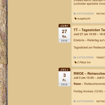
(und/oder spezielle Unv
KATEGORIEN:
REITW
ausgebucht
JUNI
TT – Tagesticket 
27
Juni 27 um 10:00 – 18:
Sa.
Erlebnis – Reitertag auf
2026
Tagesticket am Reitwoch
KATEGORIEN:
TAGEST
2 Plätze frei
JULI
RWOE – Reitwochen
3
Juli 3 um 15:00 – Juli 
Fr.
Rwoe
– Reitwochenende
2026
Freitag Anreise (15:00) 
KATEGORIEN:
REITW