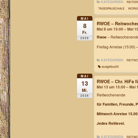
KATEGORIEN:
REITER
TAGESPAUSCHALE
WORKI
MAI
RWOE – Reitwochen
8
Mai 8 um 15:00 – Mai 1
Fr.
Rwoe
– Reitwochenende
2026
Freitag Anreise (15:00) 
KATEGORIEN:
REITW
ausgebucht
MAI
RWOE – Chr. HiFa f
13
Mai 13 um 15:00 – Mai 
Mi.
Reitwochenende
2026
für Familien, Freunde, 
Mittwoch Anreise 15.00
Jedes Reitlevel.
KATEGORIEN:
REITW