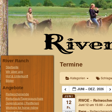
River Ranch
Termine
Startseite
Wir über uns
Hof & Unterkunft
Kategorien
Schlagw
Bilder
Angebote
JUNI – DEZ. 2026
Reitwochenende
JUNI
Reiturlaub/Tagespauschale
RWOE – Reitwochen
12
Jugendcamp / Reitferien
Juni 12 um 15:00 – Jun
Fr.
Working for horse riding
Rwoe
– Reitwochenende