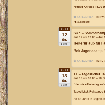
Freitag Anreise 15.00 U
KATEGORIEN:
REITW
ausgebucht
JULI
SC 1 – Sommercam
12
Juli 12 um 17:00 – Juli
So.
Reiterurlaub für F
2026
Reit-Jugendcamp fü
KATEGORIEN:
REITER
JULI
TT – Tagesticket T
18
Juli 18 um 10:00 – 16:0
Sa.
Erlebnis – Reitertag
auf 
2026
Tagesticket: Reitstunde 
Ab 12 Jahre in Begleitu