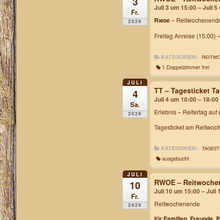
3
Juli 3 um 15:00 – Juli 
Fr.
Rwoe
– Reitwochenende
2026
Freitag Anreise (15:00) 
KATEGORIEN:
REITW
1 Doppelzimmer frei
JULI
TT – Tagesticket 
4
Juli 4 um 10:00 – 18:00
Sa.
Erlebnis – Reitertag auf
2026
Tagesticket am Reitwoch
KATEGORIEN:
TAGEST
ausgebucht
JULI
RWOE – Reitwochen
10
Juli 10 um 15:00 – Juli
Fr.
Reitwochenende
2026
für Familien, Freunde, 