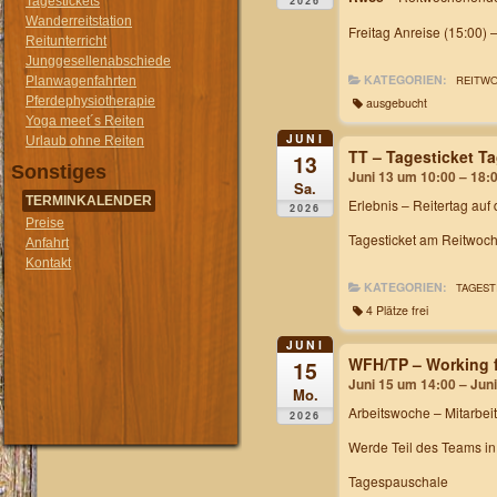
2026
Tagestickets
Wanderreitstation
Freitag Anreise (15:00) 
Reitunterricht
Junggesellenabschiede
KATEGORIEN:
REITW
Planwagenfahrten
Pferdephysiotherapie
ausgebucht
Yoga meet´s Reiten
JUNI
Urlaub ohne Reiten
TT – Tagesticket 
13
Sonstiges
Juni 13 um 10:00 – 18:
Sa.
TERMINKALENDER
Erlebnis – Reitertag auf
2026
Preise
Tagesticket am Reitwoch
Anfahrt
Kontakt
KATEGORIEN:
TAGEST
4 Plätze frei
JUNI
WFH/TP – Working f
15
Juni 15 um 14:00 – Jun
Mo.
Arbeitswoche
– Mitarbei
2026
Werde Teil des Teams i
Tagespauschale