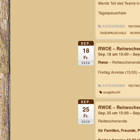
Werde Teil des Teams i
Tagespauschale
KATEGORIEN:
REITER
TAGESPAUSCHALE
WORKI
SEP.
RWOE – Reitwochen
18
Sep. 18 um 15:00 – Sep
Fr.
Rwoe
– Reitwochenende
2026
Freitag Anreise (15:00) 
KATEGORIEN:
REITW
ausgebucht
SEP.
RWOE – Reitwochen
25
Sep. 25 um 15:00 – Sep
Fr.
Reitwochenende
2026
für Familien, Freunde, 
Freitag Anreise 15.00 U