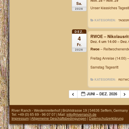
Nov. 28 – Nov. 29
Sa.
Unser klassiches
Tagest
2026
KATEGORIEN:
TAGESR
DEZ.
RWOE – Nikolausrit
4
Dez. 4 um 14:00 – Dez.
Fr.
Rwoe
– Reitwochenende
2026
Freitag Anreise (14:00) 
Samstag Tagesritt
KATEGORIEN:
REITW
JUNI – DEZ. 2026
River Ranch - Westernreiterhof | Brühlstrasse 19 | 54636 Seffern, Germany
Tel: +49 (0) 65 69 - 96 07 07 | Mail:
info@riverranch.de
Impressum
|
Allgemeine Geschäftsbedingungen
|
Datenschutzerklärung