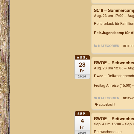
SC 6 – Sommercam
Aug. 23 um 17:00 – Aug
Reiterurlaub für Familie
Reit-Jugendcamp für Al
KATEGORIEN:
REITER
AUG.
RWOE – Reitwochen
28
Aug. 28 um 12:05 – Aug
Fr.
Rwoe
– Reitwochenende
2026
Freitag Anreise (15:00) 
KATEGORIEN:
REITW
ausgebucht
SEP.
RWOE – Reitwochen
4
Sep. 4 um 15:00 – Sep.
Fr.
Reitwochenende
2026