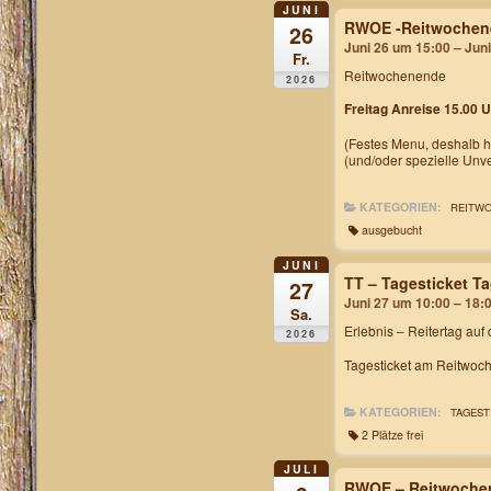
JUNI
RWOE -Reitwochen
26
Juni 26 um 15:00 – Jun
Fr.
Reitwochenende
2026
Freitag Anreise 15.00 U
(Festes Menu, deshalb h
(und/oder spezielle Unv
KATEGORIEN:
REITW
ausgebucht
JUNI
TT – Tagesticket 
27
Juni 27 um 10:00 – 18:
Sa.
Erlebnis – Reitertag auf
2026
Tagesticket am Reitwoch
KATEGORIEN:
TAGEST
2 Plätze frei
JULI
RWOE – Reitwochen