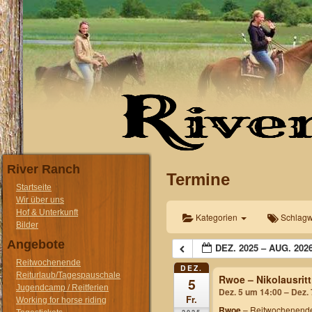
River Ranch
Termine
Startseite
Wir über uns
Hof & Unterkunft
Kategorien
Schlagw
Bilder
Angebote
DEZ. 2025 – AUG. 202
Reitwochenende
DEZ.
Reiturlaub/Tagespauschale
Rwoe – Nikolausritt
5
Jugendcamp / Reitferien
Dez. 5 um 14:00 – Dez.
Fr.
Working for horse riding
Rwoe
– Reitwochenende