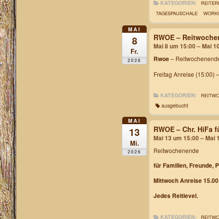
KATEGORIEN:
REITER
TAGESPAUSCHALE
WORKI
MAI
RWOE – Reitwochen
8
Mai 8 um 15:00 – Mai 1
Fr.
Rwoe
– Reitwochenende
2026
Freitag Anreise (15:00) 
KATEGORIEN:
REITW
ausgebucht
MAI
RWOE – Chr. HiFa f
13
Mai 13 um 15:00 – Mai 
Mi.
Reitwochenende
2026
für Familien, Freunde, 
Mittwoch Anreise 15.00
Jedes Reitlevel.
KATEGORIEN:
REITW