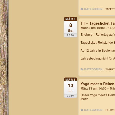
KATEGORIEN:
TAGEST
MÄRZ
TT – Tagesticket T
8
März 8 um 10:00 – 16:0
So.
Erlebnis – Reitertag
auf 
2026
Tagesticket: Reitstunde 
Ab 12 Jahre in Begleitu
Jahresbedingt nicht für
KATEGORIEN:
TAGEST
MÄRZ
Yoga meet´s Reiten
13
März 13 um 14:00 – Mä
Fr.
Unser
Yoga meet´s Rei
2026
Matte
KATEGORIEN:
REITW