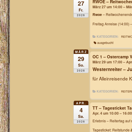
RWOE – Reitwochen
27
März 27 um 14:00 – Mä
Fr.
Rwoe
– Reitwochenende
2026
Freitag Anreise (14:00) 
KATEGORIEN:
REITW
ausgebucht
MÄRZ
OC 1 – Ostercamp 
29
März 29 um 17:00 – Apr
So.
Westernreiter – 
2026
für Alleinreisende 
KATEGORIEN:
REITER
APR.
TT – Tagesticket T
4
Apr. 4 um 10:00 – 16:00
Sa.
Erlebnis – Reitertag
auf 
2026
Tagesticket: Reitstunde 