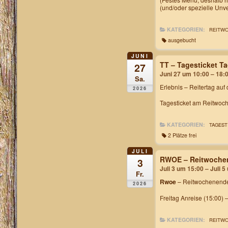
(und/oder spezielle Unv
KATEGORIEN:
REITW
ausgebucht
JUNI
TT – Tagesticket 
27
Juni 27 um 10:00 – 18:
Sa.
Erlebnis – Reitertag auf
2026
Tagesticket am Reitwoch
KATEGORIEN:
TAGEST
2 Plätze frei
JULI
RWOE – Reitwochen
3
Juli 3 um 15:00 – Juli 
Fr.
Rwoe
– Reitwochenende
2026
Freitag Anreise (15:00) 
KATEGORIEN:
REITW