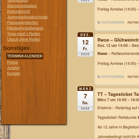
2025
Tagestickets
Wanderreitstation
Freitag Anreise (14:00) 
Reitunterricht
Junggesellenabschiede
KATEGORIEN:
REITW
Planwagenfahrten
Pferdephysiotherapie
Yoga meet´s Reiten
DEZ.
Rwoe – Glühweinrit
Urlaub ohne Reiten
12
Dez. 12 um 14:00 – Dez
Sonstiges
Fr.
Rwoe
– Reitwochenende
2025
TERMINKALENDER
Preise
Freitag Anreise (14:00) 
Anfahrt
Kontakt
KATEGORIEN:
REITW
MÄRZ
TT – Tagesticket T
7
März 7 um 10:00 – 16:0
Sa.
Erlebnis – Reitertag
auf 
2026
Tagesticket: Reitstunde 
Ab 12 Jahre in Begleitu
Jahresbedingt nicht für 