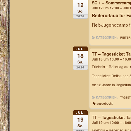
SC 1 – Sommercam
12
Juli 12 um 17:00 – Juli
So.
Reiterurlaub für F
2026
Reit-Jugendcamp fü
KATEGORIEN:
REITER
JULI
TT – Tagesticket T
18
Juli 18 um 10:00 – 16:0
Sa.
Erlebnis – Reitertag
auf 
2026
Tagesticket: Reitstunde 
Ab 12 Jahre in Begleitu
KATEGORIEN:
TAGEST
ausgebucht
JULI
TT – Tagesticket T
19
Juli 19 um 10:00 – 16:0
So.
Erlebnis – Reitertag
auf 