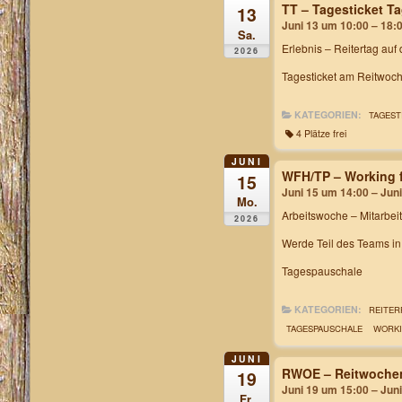
TT – Tagesticket 
13
Juni 13 um 10:00 – 18:
Sa.
Erlebnis – Reitertag auf
2026
Tagesticket am Reitwoch
KATEGORIEN:
TAGEST
4 Plätze frei
JUNI
WFH/TP – Working f
15
Juni 15 um 14:00 – Jun
Mo.
Arbeitswoche
– Mitarbei
2026
Werde Teil des Teams i
Tagespauschale
KATEGORIEN:
REITER
TAGESPAUSCHALE
WORKI
JUNI
RWOE – Reitwochen
19
Juni 19 um 15:00 – Jun
Fr.