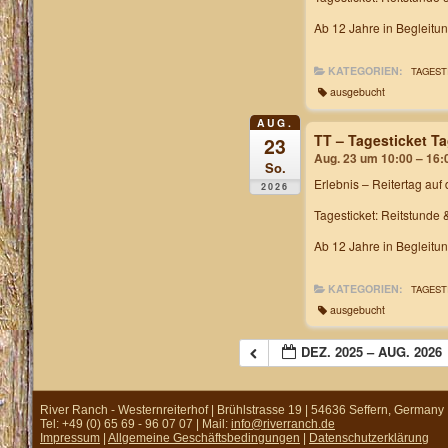
Ab 12 Jahre in Begleitu
KATEGORIEN:
TAGEST
ausgebucht
AUG.
TT – Tagesticket T
23
Aug. 23 um 10:00 – 16:
So.
Erlebnis – Reitertag
auf 
2026
Tagesticket: Reitstunde 
Ab 12 Jahre in Begleitu
KATEGORIEN:
TAGEST
ausgebucht
DEZ. 2025 – AUG. 2026
River Ranch - Westernreiterhof | Brühlstrasse 19 | 54636 Seffern, Germany
Tel: +49 (0) 65 69 - 96 07 07 | Mail:
info@riverranch.de
Impressum
|
Allgemeine Geschäftsbedingungen
|
Datenschutzerklärung