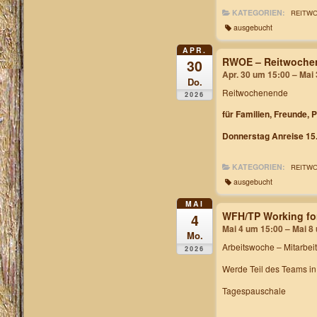
KATEGORIEN:
REITW
ausgebucht
APR.
RWOE – Reitwochen
30
Apr. 30 um 15:00 – Mai
Do.
Reitwochenende
2026
für Familien, Freunde, 
Donnerstag Anreise 15.
KATEGORIEN:
REITW
ausgebucht
MAI
WFH/TP Working fo
4
Mai 4 um 15:00 – Mai 8
Mo.
Arbeitswoche
– Mitarbei
2026
Werde Teil des Teams i
Tagespauschale