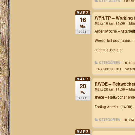
KATEGORIEN:
TAGEST
MÄRZ
WFH/TP – Working f
16
März 16 um 14:00 – Mä
Mo.
Arbeitswoche
– Mitarbei
2026
Werde Teil des Teams i
Tagespauschale
KATEGORIEN:
REITER
TAGESPAUSCHALE
WORKI
MÄRZ
RWOE – Reitwochen
20
März 20 um 14:00 – Mä
Fr.
Rwoe
– Reitwochenende
2026
Freitag Anreise (14:00) 
KATEGORIEN:
REITW
MÄRZ