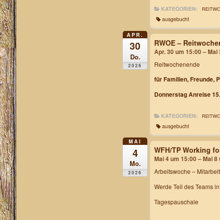
KATEGORIEN:
REITW
ausgebucht
APR.
RWOE – Reitwochen
30
Apr. 30 um 15:00 – Mai
Do.
Reitwochenende
2026
für Familien, Freunde, 
Donnerstag Anreise 15.
KATEGORIEN:
REITW
ausgebucht
MAI
WFH/TP Working fo
4
Mai 4 um 15:00 – Mai 8
Mo.
Arbeitswoche
– Mitarbei
2026
Werde Teil des Teams i
Tagespauschale