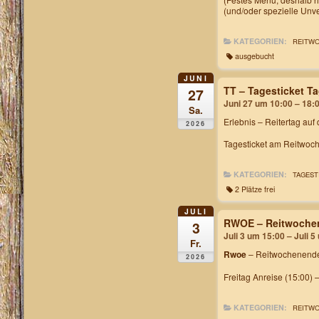
(und/oder spezielle Unv
KATEGORIEN:
REITW
ausgebucht
JUNI
TT – Tagesticket 
27
Juni 27 um 10:00 – 18:
Sa.
Erlebnis – Reitertag auf
2026
Tagesticket am Reitwoch
KATEGORIEN:
TAGEST
2 Plätze frei
JULI
RWOE – Reitwochen
3
Juli 3 um 15:00 – Juli 
Fr.
Rwoe
– Reitwochenende
2026
Freitag Anreise (15:00) 
KATEGORIEN:
REITW