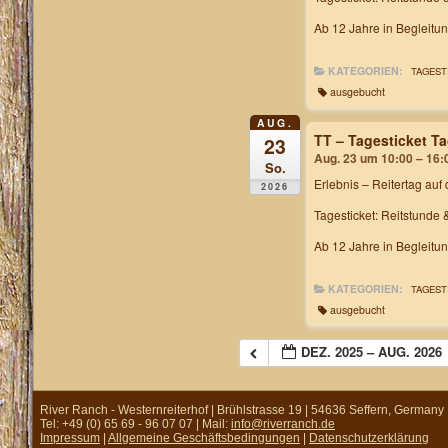
Ab 12 Jahre in Begleitu
KATEGORIEN:
TAGEST
ausgebucht
AUG.
TT – Tagesticket T
23
Aug. 23 um 10:00 – 16:
So.
Erlebnis – Reitertag
auf 
2026
Tagesticket: Reitstunde 
Ab 12 Jahre in Begleitu
KATEGORIEN:
TAGEST
ausgebucht
DEZ. 2025 – AUG. 2026
River Ranch - Westernreiterhof | Brühlstrasse 19 | 54636 Seffern, Germany
Tel: +49 (0) 65 69 - 96 07 07 | Mail:
info@riverranch.de
Impressum
|
Allgemeine Geschäftsbedingungen
|
Datenschutzerklärung