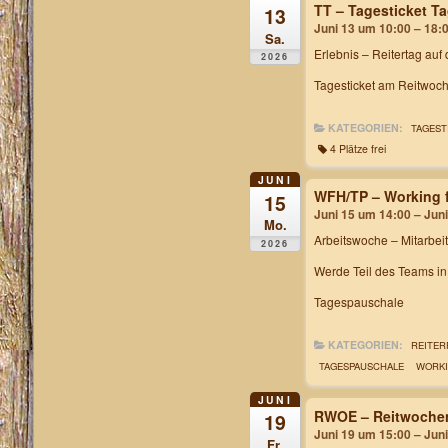
TT – Tagesticket 
13
Juni 13 um 10:00 – 18:
Sa.
Erlebnis – Reitertag auf
2026
Tagesticket am Reitwoch
KATEGORIEN:
TAGEST
4 Plätze frei
JUNI
WFH/TP – Working f
15
Juni 15 um 14:00 – Jun
Mo.
Arbeitswoche
– Mitarbei
2026
Werde Teil des Teams i
Tagespauschale
KATEGORIEN:
REITER
TAGESPAUSCHALE
WORKI
JUNI
RWOE – Reitwochen
19
Juni 19 um 15:00 – Jun
Fr.