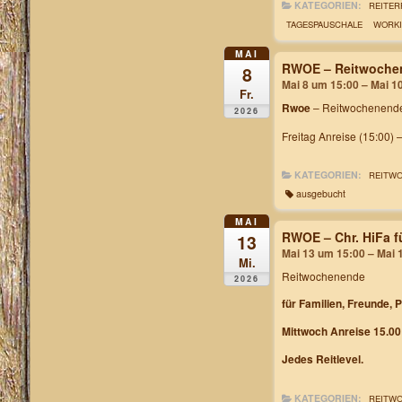
KATEGORIEN:
REITER
TAGESPAUSCHALE
WORKI
MAI
RWOE – Reitwochen
8
Mai 8 um 15:00 – Mai 1
Fr.
Rwoe
– Reitwochenende
2026
Freitag Anreise (15:00) 
KATEGORIEN:
REITW
ausgebucht
MAI
RWOE – Chr. HiFa f
13
Mai 13 um 15:00 – Mai 
Mi.
Reitwochenende
2026
für Familien, Freunde, 
Mittwoch Anreise 15.00
Jedes Reitlevel.
KATEGORIEN:
REITW