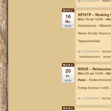
KATEGORIEN:
TAGEST
MÄRZ
WFH/TP – Working f
16
März 16 um 14:00 – Mä
Mo.
Arbeitswoche
– Mitarbei
2026
Werde Teil des Teams i
Tagespauschale
KATEGORIEN:
REITER
TAGESPAUSCHALE
WORKI
MÄRZ
RWOE – Reitwochen
20
März 20 um 14:00 – Mä
Fr.
Rwoe
– Reitwochenende
2026
Freitag Anreise (14:00) 
KATEGORIEN:
REITW
MÄRZ