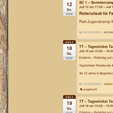
SC 1 – Sommercam
12
Juli 12 um 17:00 – Juli
So.
Reiterurlaub für F
2026
Reit-Jugendcamp fü
KATEGORIEN:
REITER
JULI
TT – Tagesticket T
18
Juli 18 um 10:00 – 16:0
Sa.
Erlebnis – Reitertag
auf 
2026
Tagesticket: Reitstunde 
Ab 12 Jahre in Begleitu
KATEGORIEN:
TAGEST
ausgebucht
JULI
TT – Tagesticket T
19
Juli 19 um 10:00 – 16:0
So.
Erlebnis – Reitertag
auf 