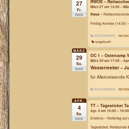
RWOE – Reitwochen
27
März 27 um 14:00 – Mä
Fr.
Rwoe
– Reitwochenende
2026
Freitag Anreise (14:00) 
KATEGORIEN:
REITW
ausgebucht
MÄRZ
OC 1 – Ostercamp 
29
März 29 um 17:00 – Apr
So.
Westernreiter – 
2026
für Alleinreisende 
KATEGORIEN:
REITER
APR.
TT – Tagesticket T
4
Apr. 4 um 10:00 – 16:00
Sa.
Erlebnis – Reitertag
auf 
2026
Tagesticket: Reitstunde 