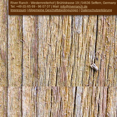
River Ranch - Westernreiterhof | Brühlstrasse 19 | 54636 Seffern, Germany
Tel: +49 (0) 65 69 - 96 07 07 | Mail:
info@riverranch.de
Impressum
|
Allgemeine Geschäftsbedingungen
|
Datenschutzerklärung