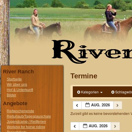
River Ranch
Termine
Startseite
Wir über uns
Hof & Unterkunft
Kategorien
Schlagwör
Bilder
Angebote
AUG. 2026
Reitwochenende
Zurzeit gibt es keine bevorstehenden 
Reiturlaub/Tagespauschale
Jugendcamp / Reitferien
AUG. 2026
Working for horse riding