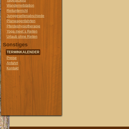
Tagestickets
Wanderreitstation
Reitunterricht
Junggesellenabschiede
Planwagenfahrten
Pferdephysiotherapie
Yoga meet´s Reiten
Urlaub ohne Reiten
Sonstiges
TERMINKALENDER
Preise
Anfahrt
Kontakt