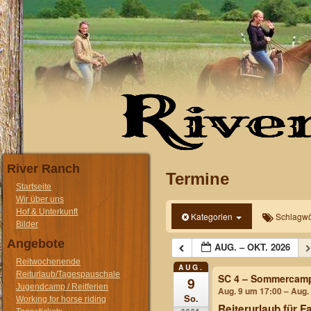
River Ranch
Termine
Startseite
Wir über uns
Hof & Unterkunft
Kategorien
Schlagwö
Bilder
Angebote
AUG. – OKT. 2026
Reitwochenende
AUG.
Reiturlaub/Tagespauschale
SC 4 – Sommercam
9
Jugendcamp / Reitferien
Aug. 9 um 17:00 – Aug.
So.
Working for horse riding
Reiterurlaub für F