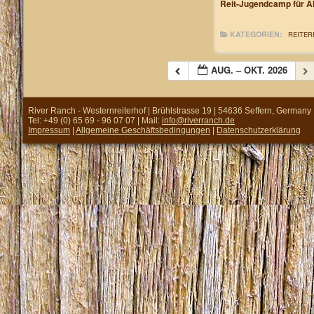
Reit-Jugendcamp für Al
KATEGORIEN:
REITER
AUG. – OKT. 2026
River Ranch - Westernreiterhof | Brühlstrasse 19 | 54636 Seffern, Germany
Tel: +49 (0) 65 69 - 96 07 07 | Mail:
info@riverranch.de
Impressum
|
Allgemeine Geschäftsbedingungen
|
Datenschutzerklärung