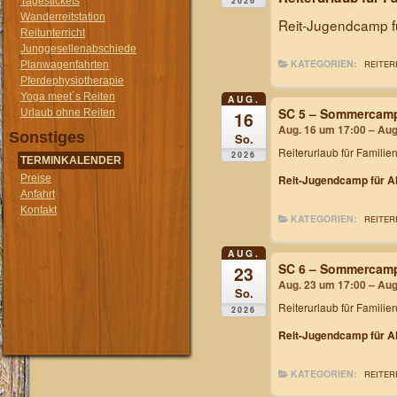
2026
Tagestickets
Wanderreitstation
Reit-Jugendcamp fü
Reitunterricht
Junggesellenabschiede
KATEGORIEN:
REITER
Planwagenfahrten
Pferdephysiotherapie
Yoga meet´s Reiten
AUG.
SC 5 – Sommercam
Urlaub ohne Reiten
16
Aug. 16 um 17:00 – Aug
Sonstiges
So.
Reiterurlaub für Familie
2026
TERMINKALENDER
Preise
Reit-Jugendcamp für Al
Anfahrt
Kontakt
KATEGORIEN:
REITER
AUG.
SC 6 – Sommercam
23
Aug. 23 um 17:00 – Aug
So.
Reiterurlaub für Familie
2026
Reit-Jugendcamp für Al
KATEGORIEN:
REITER