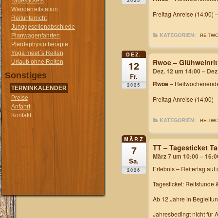
2025
Tagestickets
Wanderreitstation
Freitag Anreise (14:00) 
Reitunterricht
Junggesellenabschiede
KATEGORIEN:
REITW
Planwagenfahrten
Pferdephysiotherapie
Yoga meet´s Reiten
DEZ.
Rwoe – Glühweinrit
Urlaub ohne Reiten
12
Dez. 12 um 14:00 – Dez
Sonstiges
Fr.
Rwoe
– Reitwochenende
2025
TERMINKALENDER
Preise
Freitag Anreise (14:00) 
Anfahrt
Kontakt
KATEGORIEN:
REITW
MÄRZ
TT – Tagesticket T
7
März 7 um 10:00 – 16:0
Sa.
Erlebnis – Reitertag
auf 
2026
Tagesticket: Reitstunde 
Ab 12 Jahre in Begleitu
Jahresbedingt nicht für 