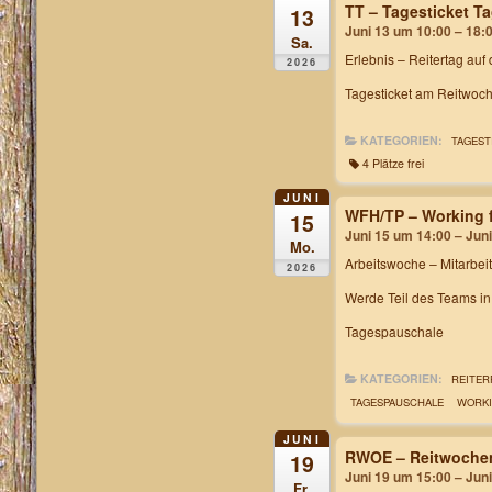
TT – Tagesticket 
13
Juni 13 um 10:00 – 18:
Sa.
Erlebnis – Reitertag auf
2026
Tagesticket am Reitwoch
KATEGORIEN:
TAGEST
4 Plätze frei
JUNI
WFH/TP – Working f
15
Juni 15 um 14:00 – Jun
Mo.
Arbeitswoche
– Mitarbei
2026
Werde Teil des Teams i
Tagespauschale
KATEGORIEN:
REITER
TAGESPAUSCHALE
WORKI
JUNI
RWOE – Reitwochen
19
Juni 19 um 15:00 – Jun
Fr.