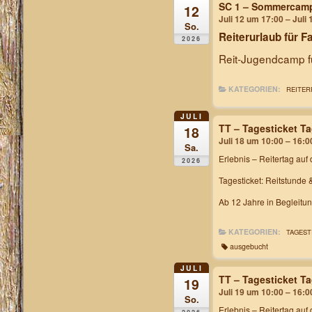
SC 1 – Sommercam
12
Juli 12 um 17:00 – Juli
So.
Reiterurlaub für F
2026
Reit-Jugendcamp fü
KATEGORIEN:
REITER
JULI
TT – Tagesticket T
18
Juli 18 um 10:00 – 16:0
Sa.
Erlebnis – Reitertag
auf 
2026
Tagesticket: Reitstunde 
Ab 12 Jahre in Begleitu
KATEGORIEN:
TAGEST
ausgebucht
JULI
TT – Tagesticket T
19
Juli 19 um 10:00 – 16:0
So.
Erlebnis – Reitertag
auf 