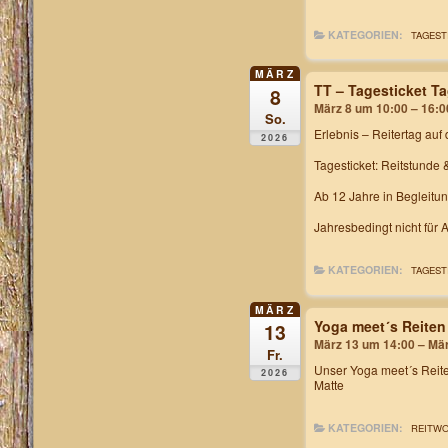
KATEGORIEN:
TAGEST
MÄRZ
TT – Tagesticket T
8
März 8 um 10:00 – 16:0
So.
Erlebnis – Reitertag
auf 
2026
Tagesticket: Reitstunde 
Ab 12 Jahre in Begleitu
Jahresbedingt nicht für
KATEGORIEN:
TAGEST
MÄRZ
Yoga meet´s Reiten
13
März 13 um 14:00 – Mä
Fr.
Unser
Yoga meet´s Rei
2026
Matte
KATEGORIEN:
REITW