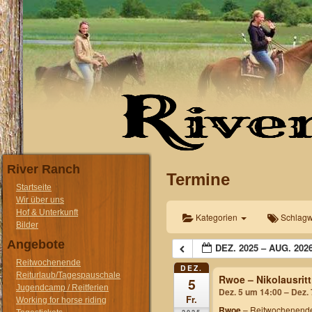
River Ranch
Termine
Startseite
Wir über uns
Hof & Unterkunft
Kategorien
Schlagw
Bilder
Angebote
DEZ. 2025 – AUG. 202
Reitwochenende
DEZ.
Reiturlaub/Tagespauschale
Rwoe – Nikolausritt
5
Jugendcamp / Reitferien
Dez. 5 um 14:00 – Dez.
Fr.
Working for horse riding
Rwoe
– Reitwochenende