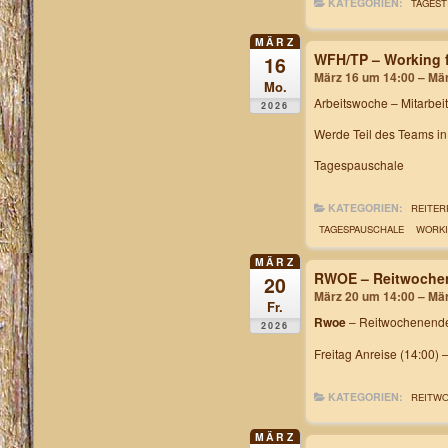
KATEGORIEN:
TAGEST
MÄRZ
WFH/TP – Working f
16
März 16 um 14:00 – Mä
Mo.
Arbeitswoche
– Mitarbei
2026
Werde Teil des Teams i
Tagespauschale
KATEGORIEN:
REITER
TAGESPAUSCHALE
WORKI
MÄRZ
RWOE – Reitwochen
20
März 20 um 14:00 – Mä
Fr.
Rwoe
– Reitwochenende
2026
Freitag Anreise (14:00) 
KATEGORIEN:
REITW
MÄRZ