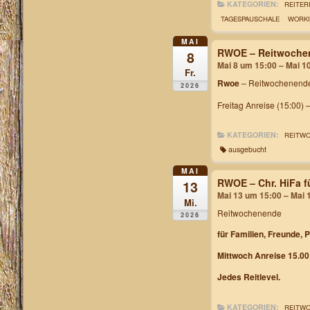
KATEGORIEN:
REITER
TAGESPAUSCHALE
WORKI
MAI
RWOE – Reitwochen
8
Mai 8 um 15:00 – Mai 1
Fr.
Rwoe
– Reitwochenende
2026
Freitag Anreise (15:00) 
KATEGORIEN:
REITW
ausgebucht
MAI
RWOE – Chr. HiFa f
13
Mai 13 um 15:00 – Mai 
Mi.
Reitwochenende
2026
für Familien, Freunde, 
Mittwoch Anreise 15.00
Jedes Reitlevel.
KATEGORIEN:
REITW