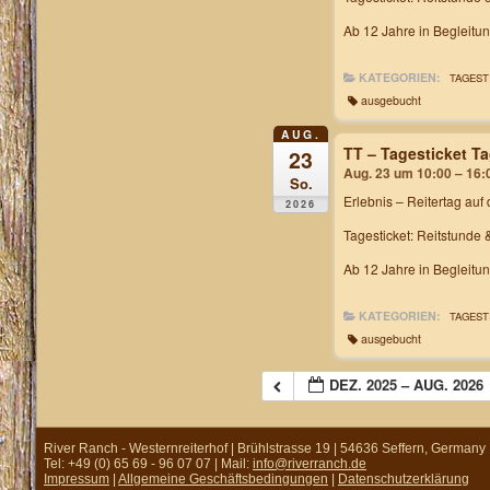
Ab 12 Jahre in Begleitu
KATEGORIEN:
TAGEST
ausgebucht
AUG.
TT – Tagesticket T
23
Aug. 23 um 10:00 – 16:
So.
Erlebnis – Reitertag
auf 
2026
Tagesticket: Reitstunde 
Ab 12 Jahre in Begleitu
KATEGORIEN:
TAGEST
ausgebucht
DEZ. 2025 – AUG. 2026
River Ranch - Westernreiterhof | Brühlstrasse 19 | 54636 Seffern, Germany
Tel: +49 (0) 65 69 - 96 07 07 | Mail:
info@riverranch.de
Impressum
|
Allgemeine Geschäftsbedingungen
|
Datenschutzerklärung