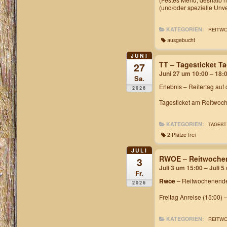
(und/oder spezielle Unv
KATEGORIEN:
REITW
ausgebucht
JUNI
TT – Tagesticket 
27
Juni 27 um 10:00 – 18:
Sa.
Erlebnis – Reitertag auf
2026
Tagesticket am Reitwoch
KATEGORIEN:
TAGEST
2 Plätze frei
JULI
RWOE – Reitwochen
3
Juli 3 um 15:00 – Juli 
Fr.
Rwoe
– Reitwochenende
2026
Freitag Anreise (15:00) 
KATEGORIEN:
REITW