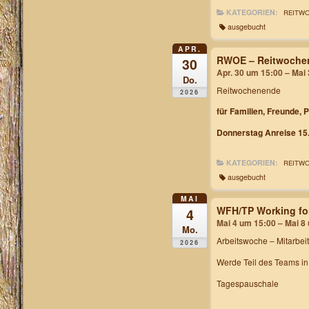
KATEGORIEN:
REITW
ausgebucht
APR.
RWOE – Reitwochen
30
Apr. 30 um 15:00 – Mai
Do.
Reitwochenende
2026
für Familien, Freunde, 
Donnerstag Anreise 15.
KATEGORIEN:
REITW
ausgebucht
MAI
WFH/TP Working fo
4
Mai 4 um 15:00 – Mai 8
Mo.
Arbeitswoche
– Mitarbei
2026
Werde Teil des Teams i
Tagespauschale