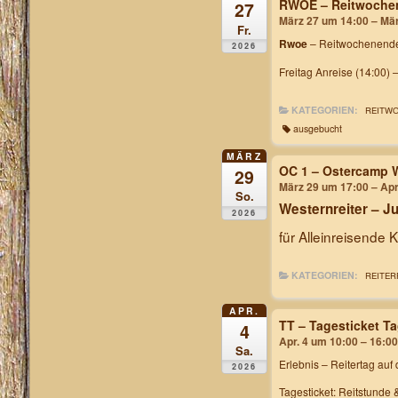
RWOE – Reitwochen
27
März 27 um 14:00 – Mä
Fr.
Rwoe
– Reitwochenende
2026
Freitag Anreise (14:00) 
KATEGORIEN:
REITW
ausgebucht
MÄRZ
OC 1 – Ostercamp 
29
März 29 um 17:00 – Apr
So.
Westernreiter – 
2026
für Alleinreisende 
KATEGORIEN:
REITER
APR.
TT – Tagesticket T
4
Apr. 4 um 10:00 – 16:00
Sa.
Erlebnis – Reitertag
auf 
2026
Tagesticket: Reitstunde 