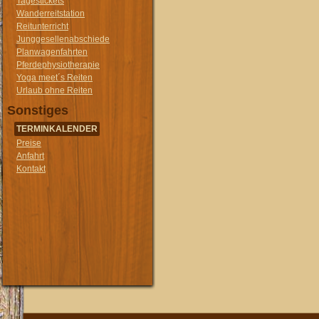
Tagestickets
Wanderreitstation
Reitunterricht
Junggesellenabschiede
Planwagenfahrten
Pferdephysiotherapie
Yoga meet´s Reiten
Urlaub ohne Reiten
Sonstiges
TERMINKALENDER
Preise
Anfahrt
Kontakt