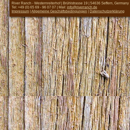
River Ranch - Westernreiterhof | Brühlstrasse 19 | 54636 Seffern, Germany
Tel: +49 (0) 65 69 - 96 07 07 | Mail:
info@riverranch.de
Impressum
|
Allgemeine Geschäftsbedingungen
|
Datenschutzerklärung