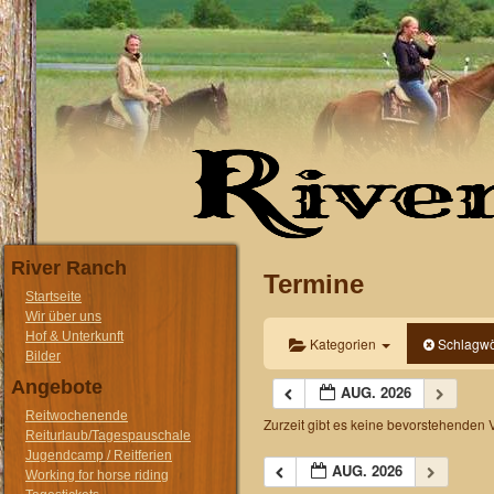
River Ranch
Termine
Startseite
Wir über uns
Hof & Unterkunft
Kategorien
Schlagwö
Bilder
Angebote
AUG. 2026
Reitwochenende
Zurzeit gibt es keine bevorstehenden 
Reiturlaub/Tagespauschale
Jugendcamp / Reitferien
AUG. 2026
Working for horse riding