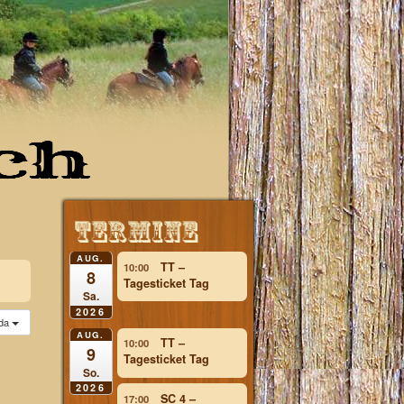
lg
AUG.
TT –
10:00
8
Tagesticket Tag
Sa.
2026
da
AUG.
TT –
10:00
9
Tagesticket Tag
So.
2026
SC 4 –
17:00