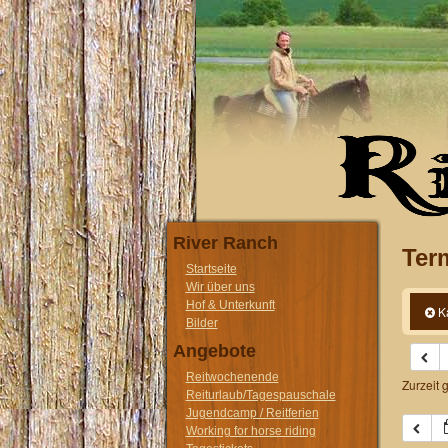
River Ranch
Ter
Startseite
Wir über uns
Hof & Unterkunft
K
Bilder
Angebote
Reitwochenende
Zurzeit 
Reiturlaub/Tagespauschale
Jugendcamp / Reitferien
Working for horse riding