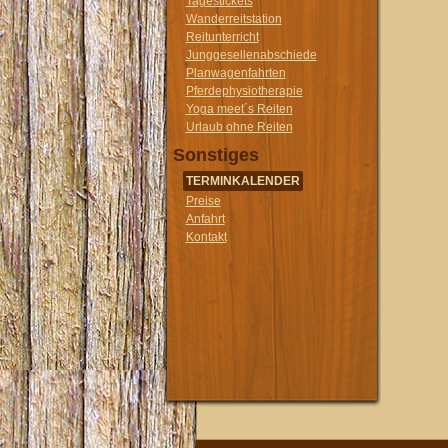
Tagestickets
Wanderreitstation
Reitunterricht
Junggesellenabschiede
Planwagenfahrten
Pferdephysiotherapie
Yoga meet´s Reiten
Urlaub ohne Reiten
Sonstiges
TERMINKALENDER
Preise
Anfahrt
Kontakt