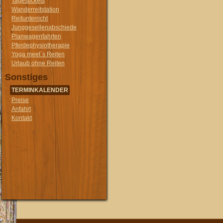
Tagestickets
Wanderreitstation
Reitunterricht
Junggesellenabschiede
Planwagenfahrten
Pferdephysiotherapie
Yoga meet´s Reiten
Urlaub ohne Reiten
Sonstiges
TERMINKALENDER
Preise
Anfahrt
Kontakt