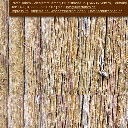
River Ranch - Westernreiterhof | Brühlstrasse 19 | 54636 Seffern, Germany
Tel: +49 (0) 65 69 - 96 07 07 | Mail:
info@riverranch.de
Impressum
|
Allgemeine Geschäftsbedingungen
|
Datenschutzerklärung