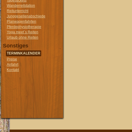
Tagestickets
Wanderreitstation
Reitunterricht
Junggesellenabschiede
Planwagenfahrten
Pferdephysiotherapie
Yoga meet´s Reiten
Urlaub ohne Reiten
Sonstiges
TERMINKALENDER
Preise
Anfahrt
Kontakt