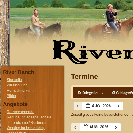
River Ranch
Termine
Startseite
Wir über uns
Hof & Unterkunft
Kategorien
Schlagwör
Bilder
Angebote
AUG. 2026
Reitwochenende
Zurzeit gibt es keine bevorstehenden 
Reiturlaub/Tagespauschale
Jugendcamp / Reitferien
AUG. 2026
Working for horse riding