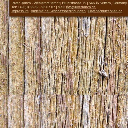
River Ranch - Westernreiterhof | Brühlstrasse 19 | 54636 Seffern, Germany
Tel: +49 (0) 65 69 - 96 07 07 | Mail:
info@riverranch.de
Impressum
|
Allgemeine Geschäftsbedingungen
|
Datenschutzerklärung