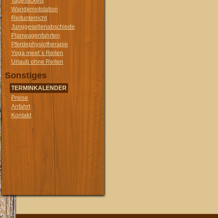
Tagestickets
Wanderreitstation
Reitunterricht
Junggesellenabschiede
Planwagenfahrten
Pferdephysiotherapie
Yoga meet´s Reiten
Urlaub ohne Reiten
Sonstiges
TERMINKALENDER
Preise
Anfahrt
Kontakt