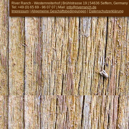
River Ranch - Westernreiterhof | Brühlstrasse 19 | 54636 Seffern, Germany
Tel: +49 (0) 65 69 - 96 07 07 | Mail:
info@riverranch.de
Impressum
|
Allgemeine Geschäftsbedingungen
|
Datenschutzerklärung