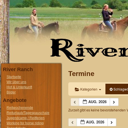
River Ranch
Termine
Startseite
Wir über uns
Hof & Unterkunft
Kategorien
Schlagwö
Bilder
Angebote
AUG. 2026
Reitwochenende
Zurzeit gibt es keine bevorstehenden 
Reiturlaub/Tagespauschale
Jugendcamp / Reitferien
AUG. 2026
Working for horse riding