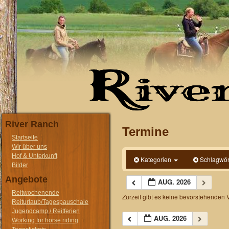
River Ranch
Termine
Startseite
Wir über uns
Hof & Unterkunft
Kategorien
Schlagwör
Bilder
Angebote
AUG. 2026
Reitwochenende
Zurzeit gibt es keine bevorstehenden 
Reiturlaub/Tagespauschale
Jugendcamp / Reitferien
AUG. 2026
Working for horse riding