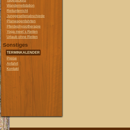
Tagestickets
Wanderreitstation
Reitunterricht
Junggesellenabschiede
Planwagenfahrten
Pferdephysiotherapie
Yoga meet´s Reiten
Urlaub ohne Reiten
Sonstiges
TERMINKALENDER
Preise
Anfahrt
Kontakt