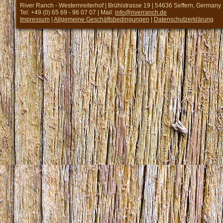
River Ranch - Westernreiterhof | Brühlstrasse 19 | 54636 Seffern, Germany
Tel: +49 (0) 65 69 - 96 07 07 | Mail:
info@riverranch.de
Impressum
|
Allgemeine Geschäftsbedingungen
|
Datenschutzerklärung