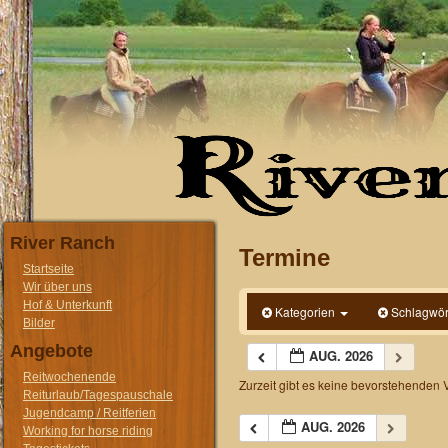
River Ranch
Termine
Startseite
Wir über uns
Hof & Unterkunft
Kategorien
Schlagwör
Bilder
Angebote
AUG. 2026
Reitwochenende
Zurzeit gibt es keine bevorstehenden 
Reiturlaub/Tagespauschale
Jugendcamp / Reitferien
AUG. 2026
Working for horse riding