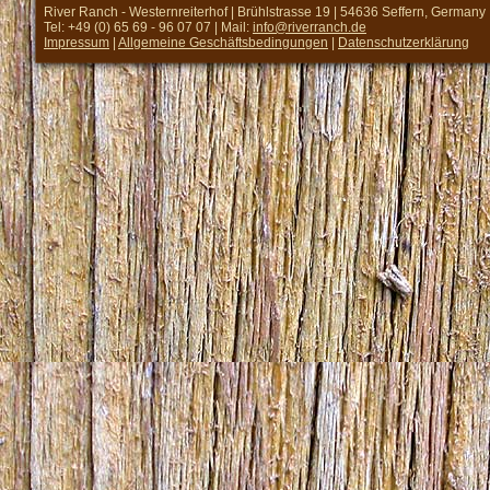
River Ranch - Westernreiterhof | Brühlstrasse 19 | 54636 Seffern, Germany
Tel: +49 (0) 65 69 - 96 07 07 | Mail:
info@riverranch.de
Impressum
|
Allgemeine Geschäftsbedingungen
|
Datenschutzerklärung