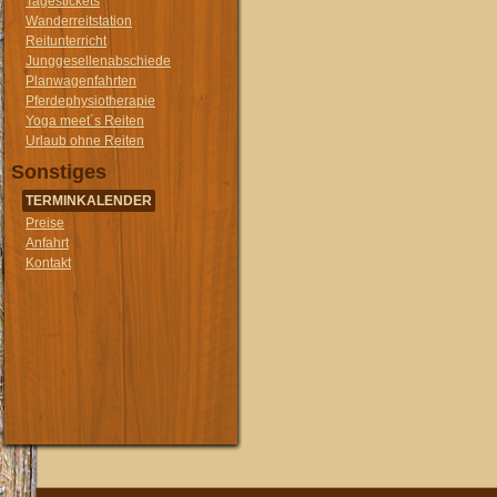
Tagestickets
Wanderreitstation
Reitunterricht
Junggesellenabschiede
Planwagenfahrten
Pferdephysiotherapie
Yoga meet´s Reiten
Urlaub ohne Reiten
Sonstiges
TERMINKALENDER
Preise
Anfahrt
Kontakt