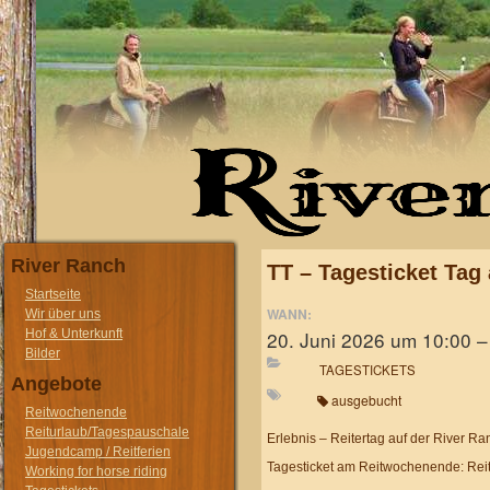
River Ranch
TT – Tagesticket Ta
Startseite
WANN:
Wir über uns
20. Juni 2026 um 10:00 –
Hof & Unterkunft
Bilder
TAGESTICKETS
Angebote
ausgebucht
Reitwochenende
Reiturlaub/Tagespauschale
Erlebnis – Reitertag auf der River Ra
Jugendcamp / Reitferien
Tagesticket am Reitwochenende: Reits
Working for horse riding