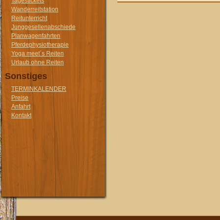
Tagestickets
Wanderreitstation
Reitunterricht
Junggesellenabschiede
Planwagenfahrten
Pferdephysiotherapie
Yoga meet´s Reiten
Urlaub ohne Reiten
Sonstiges
TERMINKALENDER
Preise
Anfahrt
Kontakt