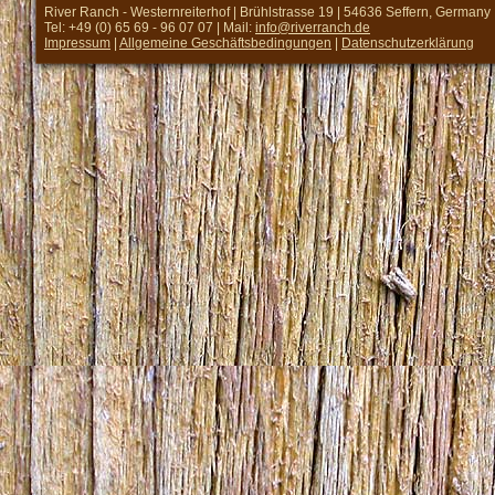
River Ranch - Westernreiterhof | Brühlstrasse 19 | 54636 Seffern, Germany
Tel: +49 (0) 65 69 - 96 07 07 | Mail:
info@riverranch.de
Impressum
|
Allgemeine Geschäftsbedingungen
|
Datenschutzerklärung